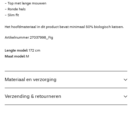
- Top met lange mouwen
- Ronde hals
- Slim fit
Het hoofdmateriaal in dit product bevat minimaal 50% biologisch katoen.
Artikelnummer
27037998_Fig
Lengte model:
172 cm
Maat model:
M
Materiaal en verzorging
Verzending & retourneren
Wasmachine met fijnwasprogramma op max. 40°C
Niet bleken
Thuisbezorging (bpost)
€ 4,95
Niet drogen in de droger
Strijken op middelhoge temperatuur