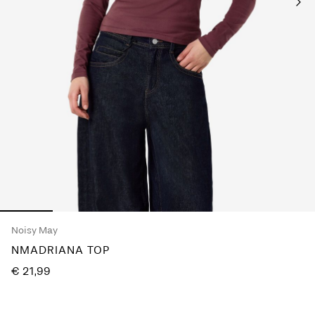
je
vragen?
Over
ons
België
/
Nederlands
Noisy May
NMADRIANA TOP
€ 21,99