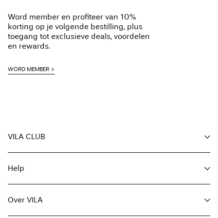
Ophalen bij pakketautomaat (bpost)
€ 4,95
Niet chemisch reinigen
Word member en profiteer van 10%
Hangend drogen
Gratis vanaf
€ 69,90
korting op je volgende bestilling, plus
toegang tot exclusieve deals, voordelen
en rewards.
Ophalen bij afhaalpunt (bpost)
€ 4,95
WORD MEMBER
Gratis vanaf
€ 69,90
Verzendopties
VILA CLUB
Voordelen voor members
Help
Word member
Retourneren & Omruilen
Mijn account
Klantenservice
Bestelling volgen
Over VILA
Hier Retourneren
FAQ
Leveringsopties