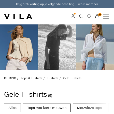
Krijg 10% korting op je volgende bestilling – word member
0
NIEUW
KLEDING
Inloggen
TRENDING
Word member
Kom meer te weten
SALE
over VILA Club
VILA CLUB
KLEDING
Tops & T-shirts
T-shirts
Gele T-shirts
ROUGE EDIT
Gele T-shirts
(5)
Inloggen
Alles
Tops met korte mouwen
Mouwloze tops
Heb