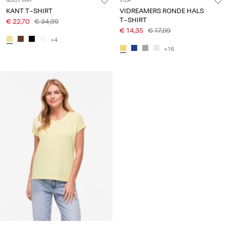
NOISY MAY
VILA
KANT T-SHIRT
VIDREAMERS RONDE HALS
T-SHIRT
€ 22,70
€ 34,99
€ 14,35
€ 17,99
+4
+16