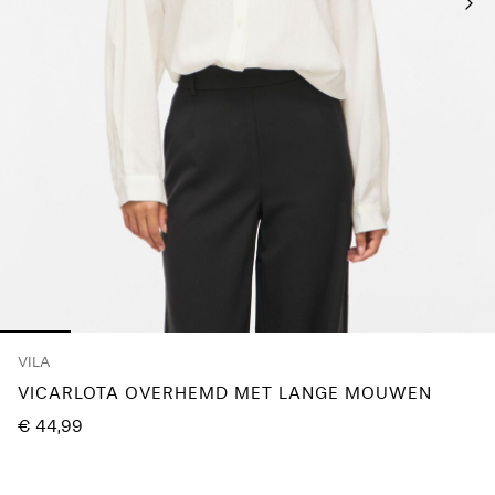
je
vragen?
Over
ons
België
/
Nederlands
VILA
VICARLOTA OVERHEMD MET LANGE MOUWEN
€ 44,99