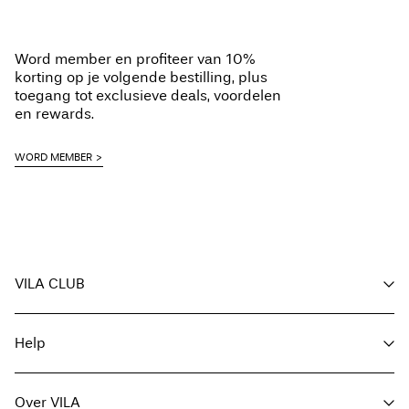
Drogen in de droger op lage temperatuur
Strijken op middelhoge temperatuur
Ophalen bij pakketautomaat (bpost)
€ 4,95
Word member en profiteer van 10%
Niet chemisch reinigen
Gratis vanaf
€ 69,90
korting op je volgende bestilling, plus
Hangend drogen
toegang tot exclusieve deals, voordelen
en rewards.
Ophalen bij afhaalpunt (bpost)
€ 4,95
WORD MEMBER
Gratis vanaf
€ 69,90
Verzendopties
VILA CLUB
Voordelen voor members
Help
Word member
Retourneren & Omruilen
Mijn account
Klantenservice
Bestelling volgen
Over VILA
Hier Retourneren