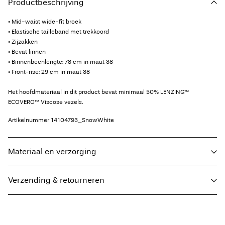
Productbeschrijving
• Mid-waist wide-fit broek
• Elastische tailleband met trekkoord
• Zijzakken
• Bevat linnen
• Binnenbeenlengte: 78 cm in maat 38
• Front-rise: 29 cm in maat 38
Het hoofdmateriaal in dit product bevat minimaal 50% LENZING™
ECOVERO™ Viscose vezels.
Artikelnummer
14104793_SnowWhite
Materiaal en verzorging
Verzending & retourneren
Wasmachine op 30°C
Thuisbezorging (bpost)
€ 4,95
Niet bleken