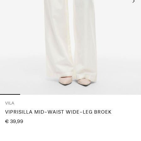
je
vragen?
Over
ons
België
/
Nederlands
VILA
VIPRISILLA MID-WAIST WIDE-LEG BROEK
€ 39,99