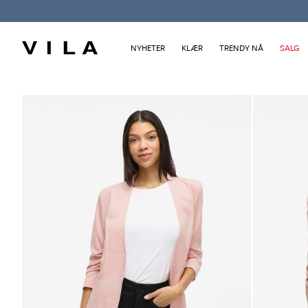
NYHETER
KLÆR
TRENDY NÅ
SALG