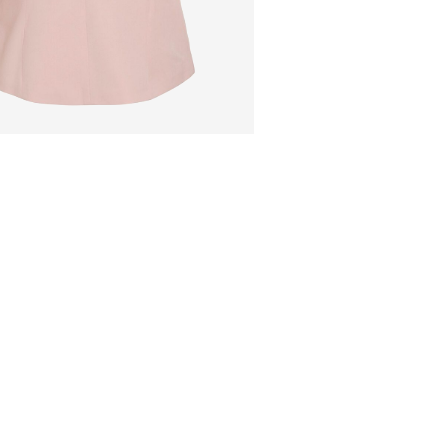
Pick up at Service Poi
Ikke bleke
Ikke tørk i tørket
Lav temp. strykej
Ikke tørrens
Tørk med tørkesn