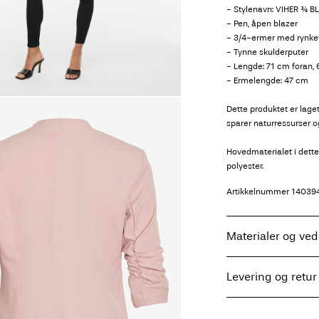
- Stylenavn: VIHER ¾ B
- Pen, åpen blazer
- 3/4-ermer med rynket
- Tynne skulderputer
- Lengde: 71 cm foran, 6
- Ermelengde: 47 cm
Dette produktet er laget
sparer naturressurser o
Hovedmaterialet i dett
polyester.
Artikkelnummer
14039
Materialer og ved
Levering og retur
Maskinvask, halv 