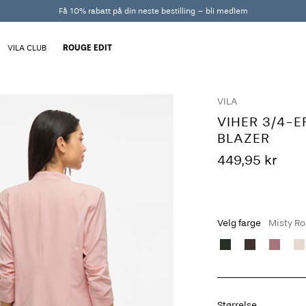
Få 10% rabatt på din neste bestilling – bli medlem
VILA CLUB
ROUGE EDIT
VILA
VIHER 3/4-E
BLAZER
449,95 kr
Velg farge
Misty R
Størrelse