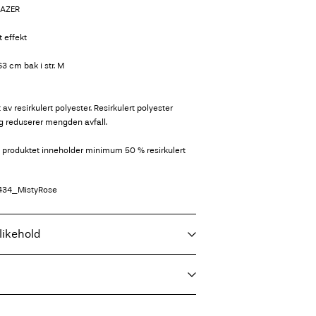
LAZER
 effekt
3 cm bak i str. M
 av resirkulert polyester. Resirkulert polyester
g reduserer mengden avfall.
e produktet inneholder minimum 50 % resirkulert
434_MistyRose
likehold
maskin, kort syklus på vask på 30°C