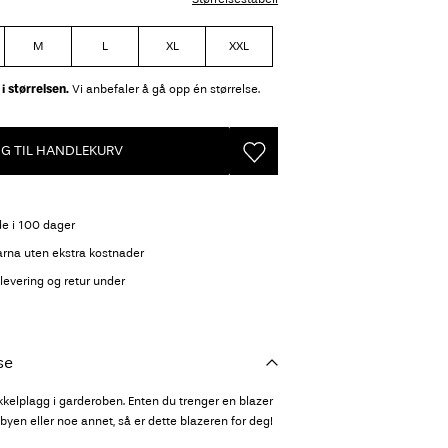
M
L
XL
XXL
i størrelsen.
Vi anbefaler å gå opp én størrelse.
GG TIL HANDLEKURV
de i 100 dager
arna uten ekstra kostnader
evering og retur under
se
kelplagg i garderoben. Enten du trenger en blazer
å byen eller noe annet, så er dette blazeren for deg!