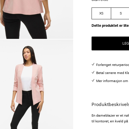
XS
S
Dette produktet er lite 
LE
Forlenget returperio
Betal senere med Kl
Mer informasjon om l
Produktbeskrivel
En dameblazer er et nøk
til kontoret, en kveld p