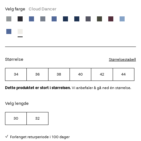
Velg farge
Cloud Dancer
Størrelse
Størrelsestabell
34
36
38
40
42
44
Dette produktet er stort i størrelsen.
Vi anbefaler å gå ned én størrelse.
Velg lengde
30
32
Forlenget returperiode i 100 dager