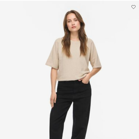
Leveringsalternativer
Ikke tørrens
Tørk liggende
Retur og bytte