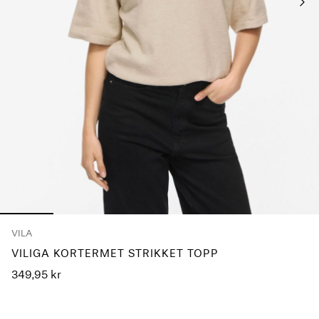
Spørsmål?
Om
oss
Norge
/
norsk
VILA
VILIGA KORTERMET STRIKKET TOPP
349,95 kr