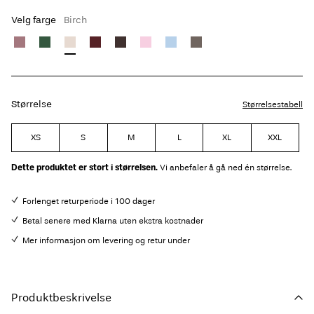
Velg farge
Birch
Størrelse
Størrelsestabell
XS
S
M
L
XL
XXL
Dette produktet er stort i størrelsen.
Vi anbefaler å gå ned én størrelse.
Forlenget returperiode i 100 dager
Betal senere med Klarna uten ekstra kostnader
Mer informasjon om levering og retur under
Produktbeskrivelse