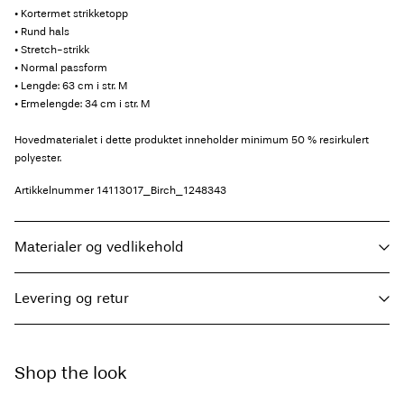
• Kortermet strikketopp
• Rund hals
• Stretch-strikk
• Normal passform
• Lengde: 63 cm i str. M
• Ermelengde: 34 cm i str. M
Hovedmaterialet i dette produktet inneholder minimum 50 % resirkulert
polyester.
Artikkelnummer
14113017_Birch_1248343
Materialer og vedlikehold
Levering og retur
Maskinvask, halv maskin, kort syklus på vask på 30°C
Ikke bleke
Pick up at Service Point (PostNord)
59,00 kr
Ikke tørk i tørketrommel
Shop the look
Lav temp. strykejern. Høyest temp. 100°C