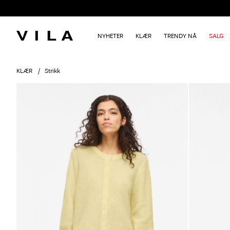
NYHETER
KLÆR
TRENDY NÅ
SALG
KLÆR
Strikk