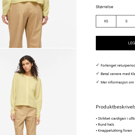
Størrelse
XS
S
LE
Forlenget returperio
Betal senere med Kl
Mer informasjon om l
Produktbeskrivel
• Strikket cardigan i ull
• Rund hals
• Knappelukking foran