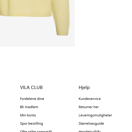
VILA CLUB
Hjelp
Fordelene dine
Kundeservice
Bli medlem
Returner her
Min konto
Leveringsmuligheter
Spor bestilling
Størrelsesguide
Ofte stilte spørsmål
Handelsvilkår