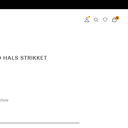
0
Logg inn
Bli medlem
 HALS STRIKKET
Finn ut mer om VILA
Club
ellow