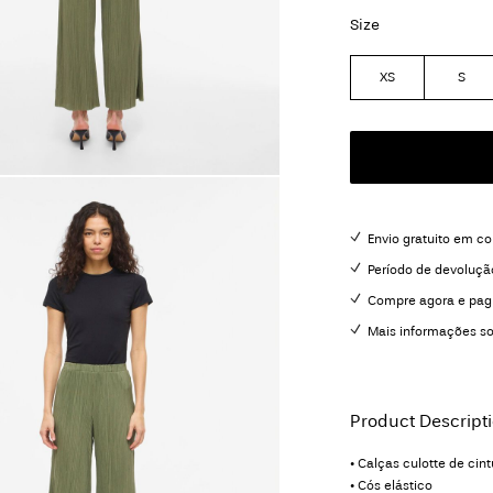
Size
XS
S
Envio gratuito em c
Período de devoluçã
Compre agora e pag
Mais informações s
Product Descript
• Calças culotte de cin
• Cós elástico