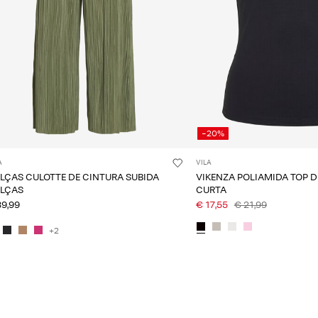
-20%
A
VILA
LÇAS CULOTTE DE CINTURA SUBIDA
VIKENZA POLIAMIDA TOP 
LÇAS
CURTA
39,99
€ 17,55
€ 21,99
+2