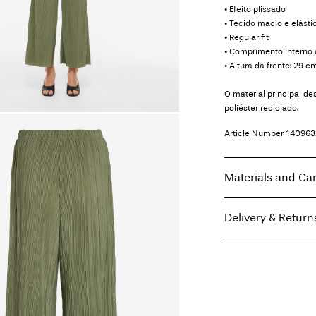
• Efeito plissado
• Tecido macio e elásti
• Regular fit
• Comprimento interno
• Altura da frente: 29
O material principal 
poliéster reciclado.
Article Number
140963
Materials and Ca
Delivery & Return
Machine wash, hal
Do not bleach
Pick up at Service Poi
Do not tumble dry
Low temp. iron. H
Home Delivery (MAER
Do not dry clean