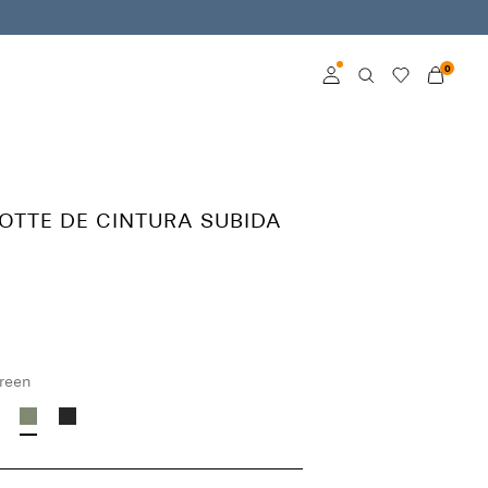
0
Log in
Become a member
OTTE DE CINTURA SUBIDA
Learn more about VILA
Club
Green