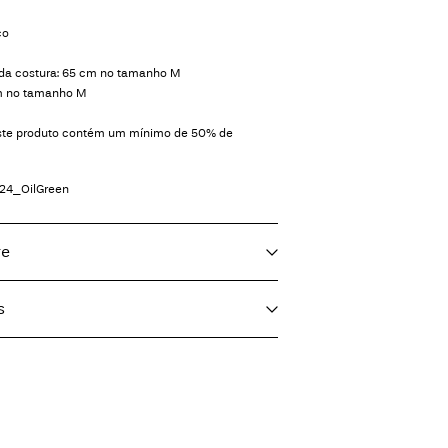
co
 da costura: 65 cm no tamanho M
 cm no tamanho M
deste produto contém um mínimo de 50% de
24_OilGreen
re
s
f load, short spin cycle at 30°C
nt (Maersk)
€ 5,95
ighest temp. 100°C
SK)
€ 5,95