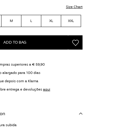
Size Chart
M
L
XL
XXL
ADD TO BAG
ompras superiores a € 59,90
o alargado para 100 dias
ue depois com a Klarna
obre entrega e devoluções
aqui
ion
tura subida