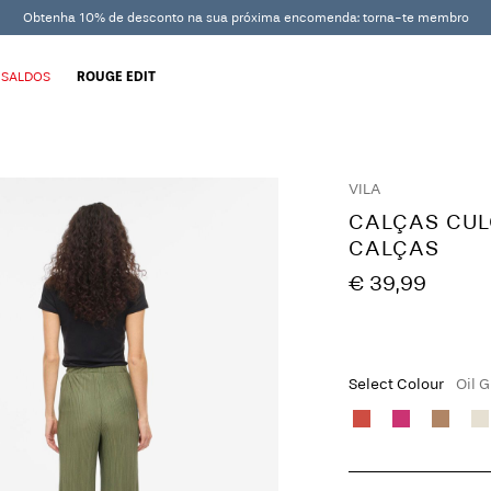
Obtenha 10% de desconto na sua próxima encomenda: torna-te membro
SALDOS
ROUGE EDIT
VILA
CALÇAS CUL
CALÇAS
€ 39,99
Select Colour
Oil 