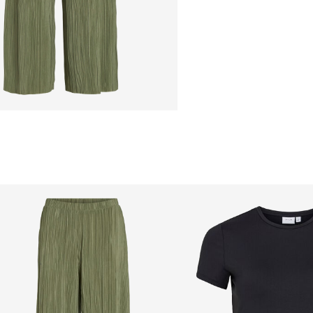
Line dry
Free from
€ 59,90