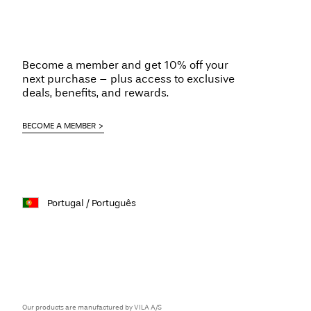
Become a member and get 10% off your
next purchase – plus access to exclusive
deals, benefits, and rewards.
BECOME A MEMBER
Portugal / Português
Our products are manufactured by VILA A/S