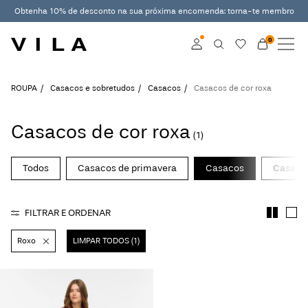
Obtenha 10% de desconto na sua próxima encomenda: torna-te membro
0
NOVIDADES
ROUPA
Aceder
ROUPA
Casacos e sobretudos
Casacos
Casacos de cor roxa
EM TENDÊNCIA
Torne-se membro
Casacos de cor roxa
(1)
Saiba mais sobre o
SALDOS
VILA Club
Todos
Casacos de primavera
Casacos
Casaco
ROUGE EDIT
FILTRAR E ORDENAR
Roxo
LIMPAR TODOS (1)
Aceder
Any
questions?