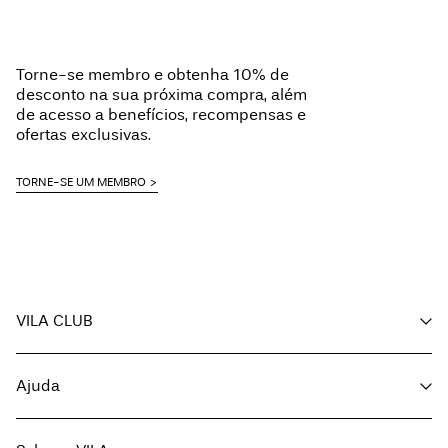
Torne-se membro e obtenha 10% de
desconto na sua próxima compra, além
de acesso a benefícios, recompensas e
ofertas exclusivas.
TORNE-SE UM MEMBRO
VILA CLUB
A minha conta
Ajuda
Acompanhar encomenda
Apoio ao cliente