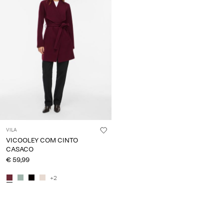
About
Us
Portugal
/
português
VILA
VICOOLEY COM CINTO
CASACO
€ 59,99
+2