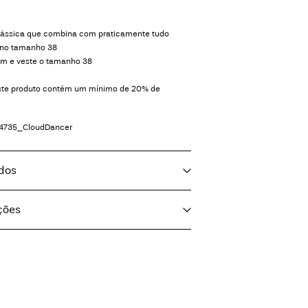
lássica que combina com praticamente tudo
 no tamanho 38
m e veste o tamanho 38
deste produto contém um mínimo de 20% de
4735_CloudDancer
ados
ções
 a meia carga, centrifugação baixa a 30°
nt (Maersk)
€ 5,95
quina
m temperatura média
SK)
€ 5,95