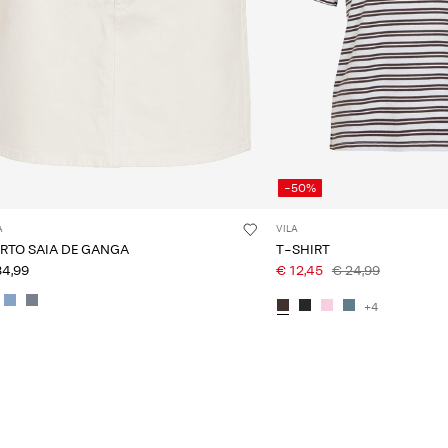
-50%
A
VILA
RTO SAIA DE GANGA
T-SHIRT
34,99
€ 12,45
€ 24,99
+4