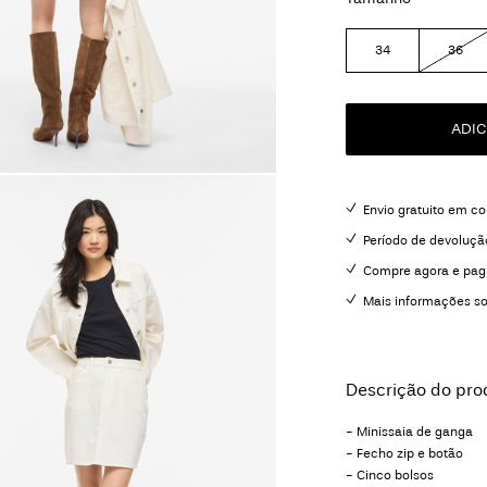
34
36
ADIC
Envio gratuito em c
Período de devoluçã
Compre agora e pag
Mais informações s
Descrição do pro
- Minissaia de ganga
- Fecho zip e botão
- Cinco bolsos