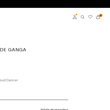
0
Aceder
Torne-se membro
 DE GANGA
Saiba mais sobre o
VILA Club
oud Dancer
Tabela de tamanhos