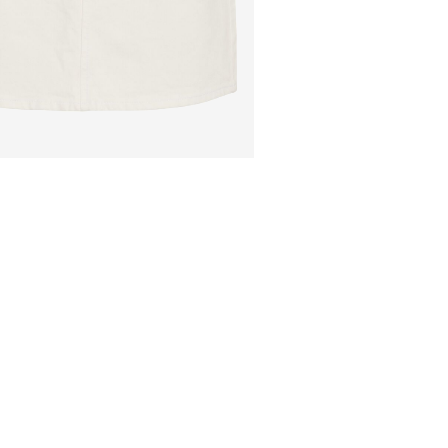
Secar ao ar livre
Free from
€ 59,90