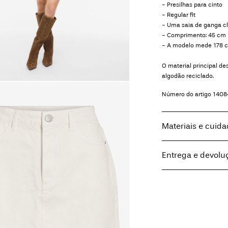
- Presilhas para cinto
- Regular fit
- Uma saia de ganga c
- Comprimento: 45 cm
- A modelo mede 178 c
O material principal 
algodão reciclado.
Número do artigo
1408
Materiais e cuid
Entrega e devolu
Lavar na máquina,
Não utilizar lixívia
Pick up at Service Poi
Não secar na má
Passar a ferro e
Home Delivery (MAER
Não lavar a seco