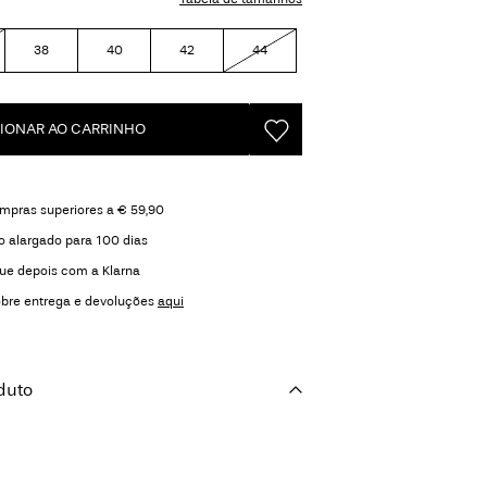
38
40
42
44
IONAR AO CARRINHO
ompras superiores a € 59,90
o alargado para 100 dias
ue depois com a Klarna
obre entrega e devoluções
aqui
duto