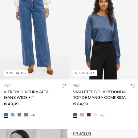
NOVIDADES
NOVIDADES
VILA
VILA
VIFREYA CINTURA ALTA
VIALLETTE GOLA REDONDA
JEANS WIDE FIT
TOP DE MANGA COMPRIDA
€ 49,99
€ 34,99
+6
+6
Intet indhold
HEADER_TXT_CTA_ACCESS_S