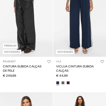
About
Us
Portugal
/
português
PREMIUM
NOVIDADES
NOVIDADES
ROUGE EDIT
VILA
CINTURA SUBIDA CALÇAS
VICLUA CINTURA SUBIDA
DE PELE
CALÇAS
€ 249,99
€ 44,99