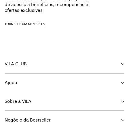
de acesso a benefícios, recompensas e
ofertas exclusivas.
TORNE-SE UM MEMBRO
VILA CLUB
A minha conta
Ajuda
Acompanhar encomenda
Apoio ao cliente
Sobre a VILA
Volte a visitar-nos
Opções de entrega
Sobre nós
Guia de tamanhos
Negócio da Bestseller
Imprensa
Termos e condições