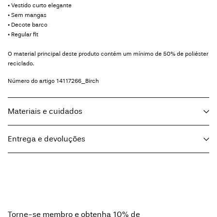
• Vestido curto elegante
• Sem mangas
• Decote barco
• Regular fit
O material principal deste produto contém um mínimo de 50% de poliéster
reciclado.
Número do artigo
14117266_Birch
Materiais e cuidados
Entrega e devoluções
Lavar na máquina, a meia carga, centrifugação baixa a 30°
Pick up at Service Point (Maersk)
€ 5,95
Não utilizar lixívia
Não secar na máquina
Ferro a temp. baixa. Temp. mais elevada 100°
Home Delivery (MAERSK)
€ 5,95
Torne-se membro e obtenha 10% de
Lavar a seco (qualquer solvente)