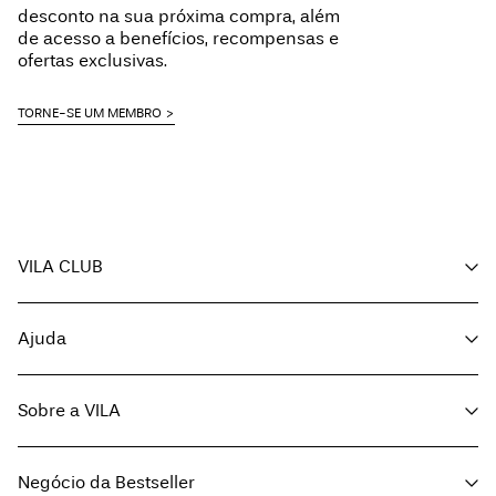
Free from
€ 59,90
desconto na sua próxima compra, além
Secar ao ar livre
de acesso a benefícios, recompensas e
ofertas exclusivas.
Delivery Options
TORNE-SE UM MEMBRO
VILA CLUB
Return & Exchange
A minha conta
Ajuda
Acompanhar encomenda
Apoio ao cliente
Sobre a VILA
Volte a visitar-nos
Opções de entrega
Sobre nós
Guia de tamanhos
Negócio da Bestseller
Imprensa