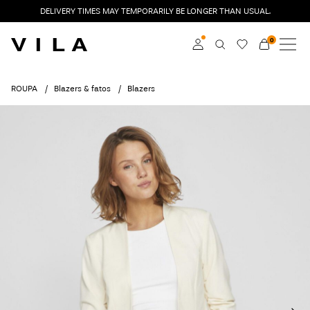
DELIVERY TIMES MAY TEMPORARILY BE LONGER THAN USUAL.
0
NOVIDADES
ROUPA
Aceder
ROUPA
Blazers & fatos
Blazers
EM TENDÊNCIA
Torne-se membro
Saiba mais sobre o
SALDOS
VILA Club
ROUGE EDIT
Aceder
Any
questions?