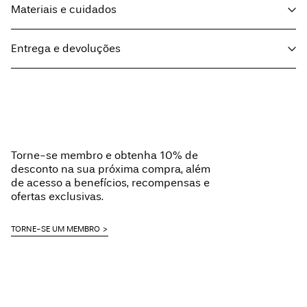
Materiais e cuidados
Entrega e devoluções
Lavar na máquina, a meia carga, centrifugação baixa a 30°
Pick up at Service Point (Maersk)
€ 5,95
Não utilizar lixívia
Não secar na máquina
Ferro a temp. baixa. Temp. mais elevada 100°
Home Delivery (MAERSK)
€ 5,95
Torne-se membro e obtenha 10% de
Não lavar a seco
Free from
€ 59,90
desconto na sua próxima compra, além
Secar ao ar livre
de acesso a benefícios, recompensas e
ofertas exclusivas.
Delivery Options
TORNE-SE UM MEMBRO