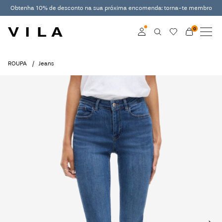
Obtenha 10% de desconto na sua próxima encomenda: torna-te membro
0
NOVIDADES
ROUPA
Aceder
ROUPA
Jeans
EM TENDÊNCIA
Torne-se membro
Saiba mais sobre o
SALDOS
VILA Club
ROUGE EDIT
Aceder
Any
questions?