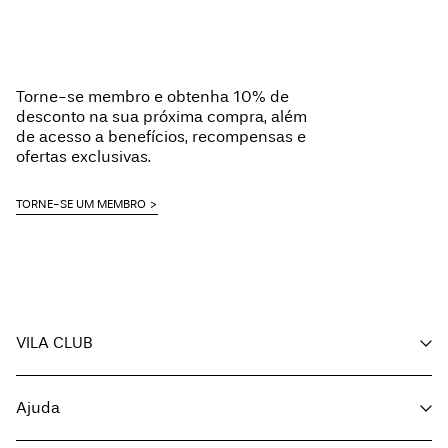
Torne-se membro e obtenha 10% de
desconto na sua próxima compra, além
de acesso a benefícios, recompensas e
ofertas exclusivas.
TORNE-SE UM MEMBRO
VILA CLUB
A minha conta
Ajuda
Acompanhar encomenda