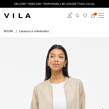
DELIVERY TIMES MAY TEMPORARILY BE LONGER THAN USUAL.
0
NOVIDADES
ROUPA
Aceder
ROUPA
Casacos e sobretudos
EM TENDÊNCIA
Torne-se membro
Saiba mais sobre o
SALDOS
VILA Club
ROUGE EDIT
Aceder
Any
questions?