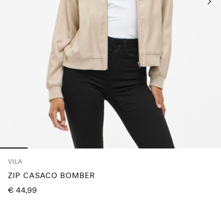
About
Us
Portugal
/
português
VILA
ZIP CASACO BOMBER
€ 44,99