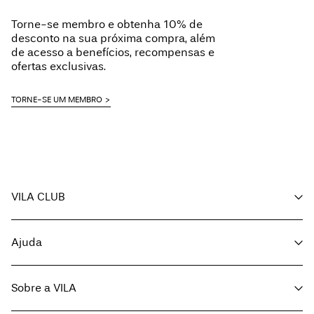
Ferro a temp. baixa. Temp. mais elevada 100°
Home Delivery (MAERSK)
€ 5,95
Torne-se membro e obtenha 10% de
Lavar a seco (qualquer solvente)
Free from
€ 59,90
desconto na sua próxima compra, além
Secar ao ar livre
de acesso a benefícios, recompensas e
ofertas exclusivas.
Delivery Options
TORNE-SE UM MEMBRO
VILA CLUB
Return & Exchange
A minha conta
Ajuda
Acompanhar encomenda
Apoio ao cliente
Sobre a VILA
Volte a visitar-nos
Opções de entrega