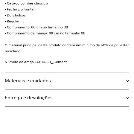
• Casaco bomber clássico
• Fecho zip frontal
• Dois bolsos
• Regular fit
• Comprimento: 60 cm no tamanho 38
• Comprimento da manga: 66 cm no tamanho 38
O material principal deste produto contém um mínimo de 50% de poliéster
reciclado.
Número do artigo
14100221_Cement
Materiais e cuidados
Entrega e devoluções
Lavar na máquina, a meia carga, centrifugação baixa a 30°
Pick up at Service Point (Maersk)
€ 5,95
Não utilizar lixívia
Não secar na máquina