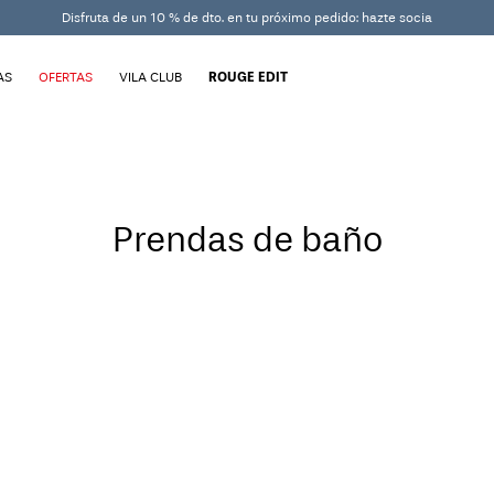
Disfruta de un 10 % de dto. en tu próximo pedido: hazte socia
AS
OFERTAS
VILA CLUB
ROUGE EDIT
Prendas de baño