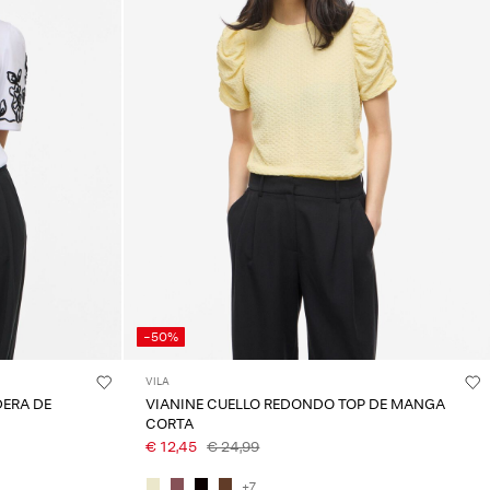
-50%
VILA
DERA DE
VIANINE CUELLO REDONDO TOP DE MANGA
CORTA
€ 12,45
€ 24,99
+7