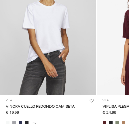
VILA
VILA
VINORA CUELLO REDONDO CAMISETA
VIPLISA PLE
€ 19,99
€ 24,99
+17