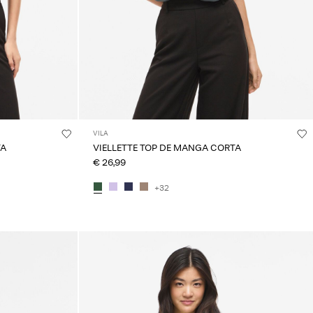
VILA
TA
VIELLETTE TOP DE MANGA CORTA
€ 26,99
+32