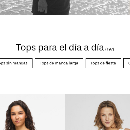
Tops para el día a día
(197)
ops sin mangas
Tops de manga larga
Tops de fiesta