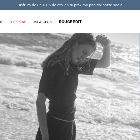
Disfruta de un 10 % de dto. en tu próximo pedido: hazte socia
AS
OFERTAS
VILA CLUB
ROUGE EDIT