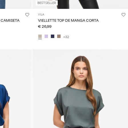
BESTSELLER
VILA
 CAMISETA
VIELLETTE TOP DE MANGA CORTA
€ 26,99
+32