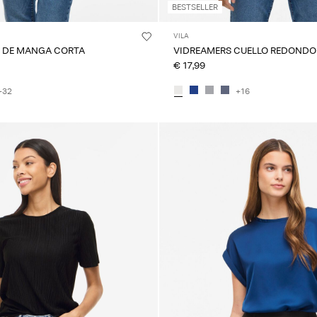
BESTSELLER
VILA
P DE MANGA CORTA
VIDREAMERS CUELLO REDONDO
€ 17,99
+32
+16