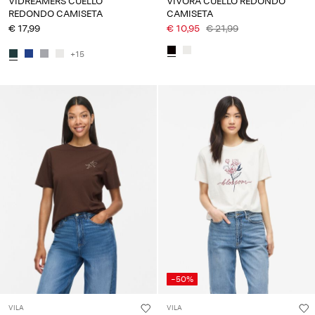
VIDREAMERS CUELLO
VIVORA CUELLO REDONDO
REDONDO CAMISETA
CAMISETA
€ 17,99
€ 10,95
€ 21,99
+15
-50%
VILA
VILA