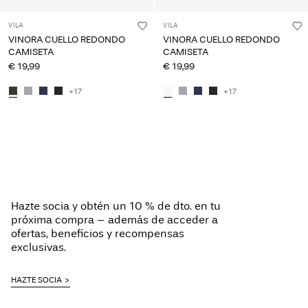
VILA
VILA
VINORA CUELLO REDONDO
VINORA CUELLO REDONDO
CAMISETA
CAMISETA
€ 19,99
€ 19,99
+17
+17
Has visto 24 de 78 artículos.
Cargar siguiente
Hazte socia y obtén un 10 % de dto. en tu
próxima compra – además de acceder a
ofertas, beneficios y recompensas
exclusivas.
HAZTE SOCIA