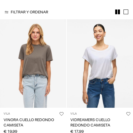
¿Preguntas?
FILTRAR Y ORDENAR
Sobre
nosotros
España
/
español
VILA
VILA
VINORA CUELLO REDONDO
VIDREAMERS CUELLO
CAMISETA
REDONDO CAMISETA
€ 19,99
€ 17,99