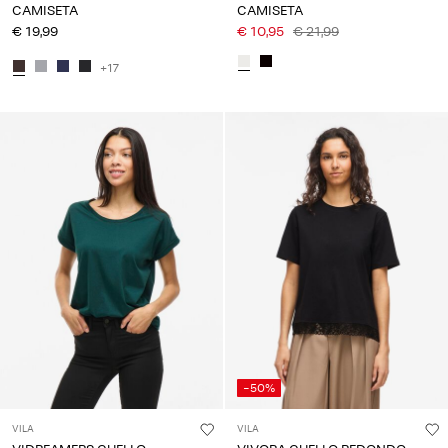
CAMISETA
CAMISETA
€ 19,99
€ 10,95
€ 21,99
+17
-50%
VILA
VILA