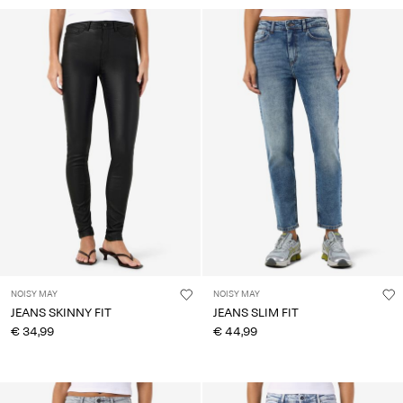
NOISY MAY
NOISY MAY
JEANS SKINNY FIT
JEANS SLIM FIT
€ 34,99
€ 44,99