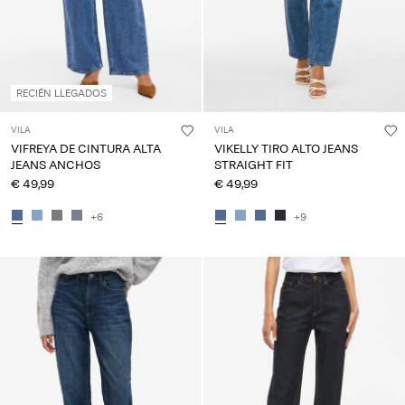
RECIÉN LLEGADOS
VILA
VILA
VIFREYA DE CINTURA ALTA
VIKELLY TIRO ALTO JEANS
JEANS ANCHOS
STRAIGHT FIT
€ 49,99
€ 49,99
+6
+9