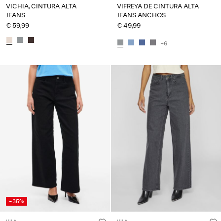
VICHIA, CINTURA ALTA
VIFREYA DE CINTURA ALTA
JEANS
JEANS ANCHOS
€ 59,99
€ 49,99
+6
-35%