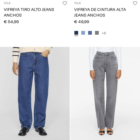
VILA
VILA
VIFREYA TIRO ALTO JEANS
VIFREYA DE CINTURA ALTA
ANCHOS
JEANS ANCHOS
€ 54,99
€ 49,99
+6