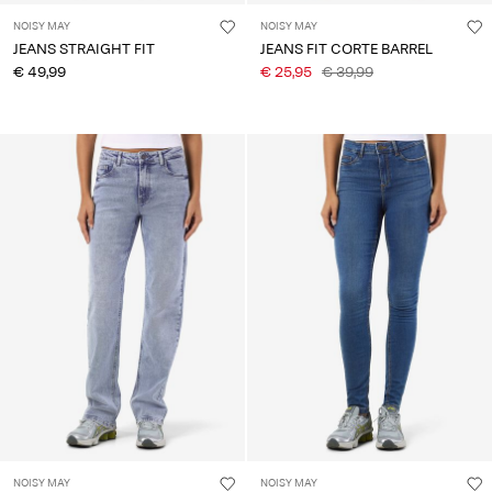
NOISY MAY
NOISY MAY
JEANS STRAIGHT FIT
JEANS FIT CORTE BARREL
€ 49,99
€ 25,95
€ 39,99
NOISY MAY
NOISY MAY