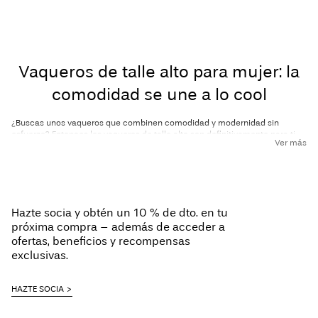
Vaqueros de talle alto para mujer: la
comodidad se une a lo cool
¿Buscas unos vaqueros que combinen comodidad y modernidad sin
esfuerzo? Entonces los vaqueros de talle alto son definitivamente para ti.
Ver más
Los vaqueros de tiro alto tienen una silueta increíblemente favorecedora
porque ayudan a alargar las piernas y acentúan tus curvas naturales.
Además, son muy versátiles y se pueden combinar de muchas formas
diferentes; puedes hacer que sean más o menos elegantes según la
ocasión, y siempre estarán a la moda. Desde lavados claros a oscuros,
pasando por el corte pitillo o la pata ancha, hay un par de vaqueros de talle
Hazte socia y obtén un 10 % de dto. en tu
alto esperándote para que los combines. Explora la gama de vaqueros de
talle alto para mujer de VILA y prepárate para marcar tendencia.
próxima compra – además de acceder a
ofertas, beneficios y recompensas
exclusivas.
El encanto de los vaqueros de tiro
alto
HAZTE SOCIA
Los vaqueros de talle alto son el estilo denim por excelencia si lo que