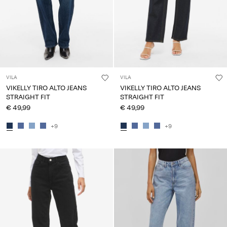
VILA
VILA
VIKELLY TIRO ALTO JEANS
VIKELLY TIRO ALTO JEANS
STRAIGHT FIT
STRAIGHT FIT
€ 49,99
€ 49,99
+9
+9