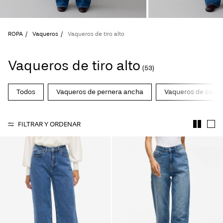
¿Preguntas?
Sobre
ROPA
Vaqueros
Vaqueros de tiro alto
nosotros
Vaqueros de tiro alto
(53)
España
/
español
Todos
Vaqueros de pernera ancha
Vaqueros de corte 
FILTRAR Y ORDENAR