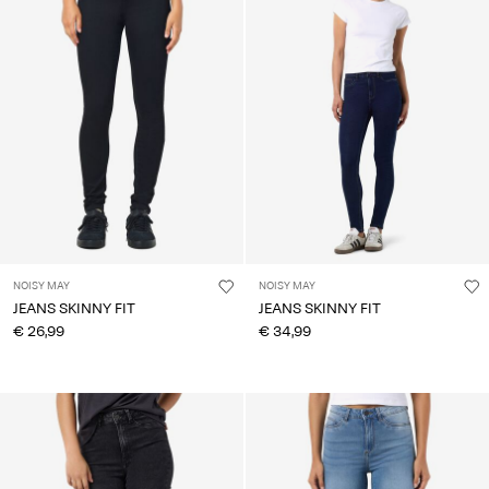
NOISY MAY
NOISY MAY
JEANS SKINNY FIT
JEANS SKINNY FIT
€ 26,99
€ 34,99