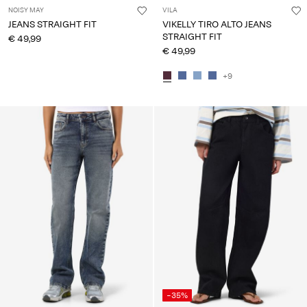
NOISY MAY
VILA
JEANS STRAIGHT FIT
VIKELLY TIRO ALTO JEANS
STRAIGHT FIT
€ 49,99
€ 49,99
+9
-35%