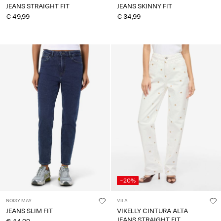
JEANS STRAIGHT FIT
JEANS SKINNY FIT
€ 49,99
€ 34,99
-20%
NOISY MAY
VILA
JEANS SLIM FIT
VIKELLY CINTURA ALTA
JEANS STRAIGHT FIT