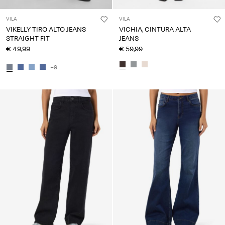
VILA
VILA
VIKELLY TIRO ALTO JEANS
VICHIA, CINTURA ALTA
STRAIGHT FIT
JEANS
€ 49,99
€ 59,99
+9