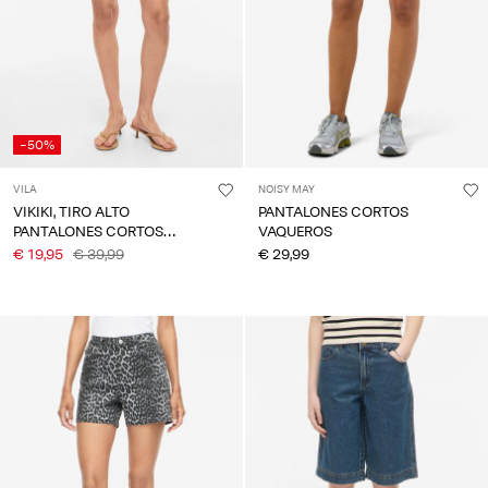
-50%
VILA
NOISY MAY
VIKIKI, TIRO ALTO
PANTALONES CORTOS
PANTALONES CORTOS
VAQUEROS
VAQUEROS
€ 19,95
€ 39,99
€ 29,99