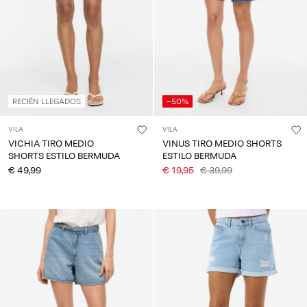
RECIÉN LLEGADOS
-50%
VILA
VILA
VICHIA TIRO MEDIO
VINUS TIRO MEDIO SHORTS
SHORTS ESTILO BERMUDA
ESTILO BERMUDA
€ 49,99
€ 19,95
€ 39,99