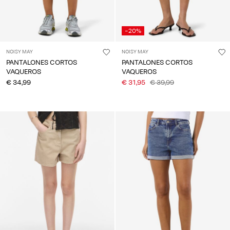
-20%
NOISY MAY
NOISY MAY
PANTALONES CORTOS
PANTALONES CORTOS
VAQUEROS
VAQUEROS
€ 34,99
€ 31,95
€ 39,99