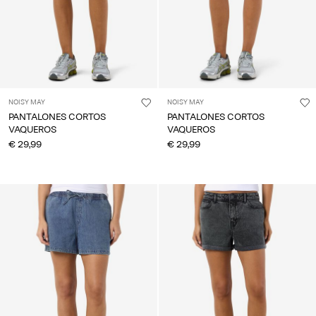
NOISY MAY
NOISY MAY
PANTALONES CORTOS
PANTALONES CORTOS
VAQUEROS
VAQUEROS
€ 29,99
€ 29,99