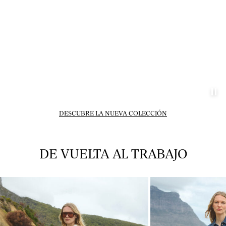
¿Preguntas?
Sobre
nosotros
España
/
español
DESCUBRE LA NUEVA COLECCIÓN
BACK_TO_OFFICE_header_wk31_31-07-26
DE VUELTA AL TRABAJO
IMAGE-CTA_p-set01_wk31_31-07-26
IMAGE-CTA_p-set0