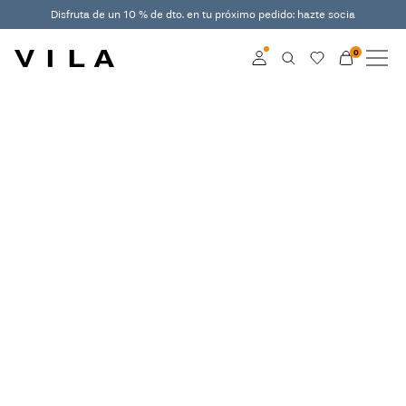
Disfruta de un 10 % de dto. en tu próximo pedido: hazte socia
0
NOVEDADES
VIDEO_row01_wk31_31-07-26_Back-to-office
ROPA
Iniciar sesión
ÚLTIMAS TENDENCIAS
Hazte socia
Obtén más información
OFERTAS
sobre VILA Club
VILA CLUB
ROUGE EDIT
Iniciar
sesión