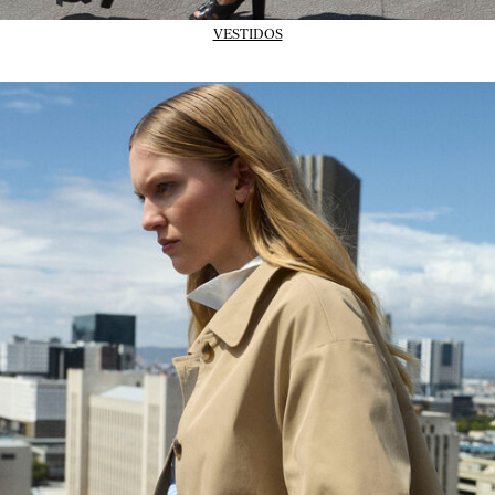
VESTIDOS
02_IMAGE-CTA_Trans-outerwear_wk31_31-07-26