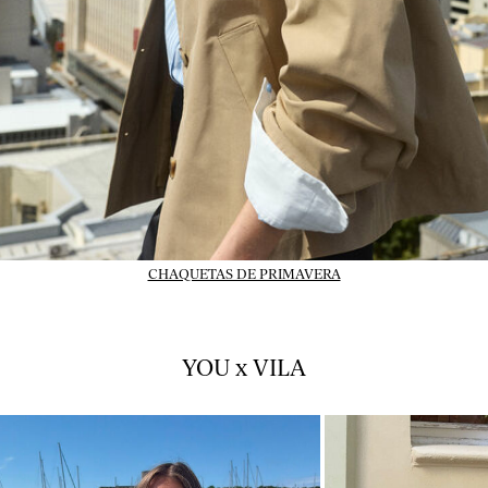
CHAQUETAS DE PRIMAVERA
YOU x VILA
01_INSTAFEED_14-07-
02_INSTAFEED_14-
26_vlpsy2026w28tuejul1
26_vlpsy2026w28tu