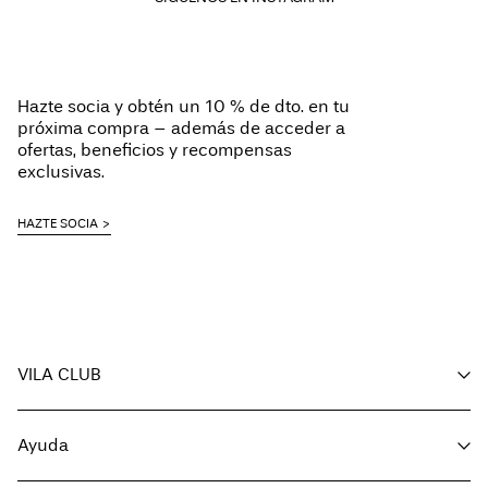
Hazte socia y obtén un 10 % de dto. en tu
próxima compra – además de acceder a
ofertas, beneficios y recompensas
exclusivas.
HAZTE SOCIA
VILA CLUB
Tus beneficios
Ayuda
Hazte miembro
Mi cuenta