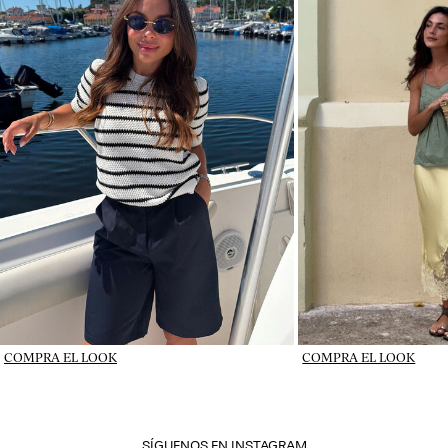
CTA_IG_14-07-
COMPRA EL LOOK
COMPRA EL LOOK
26_vlpsy2026w28tu
SÍGUENOS EN INSTAGRAM