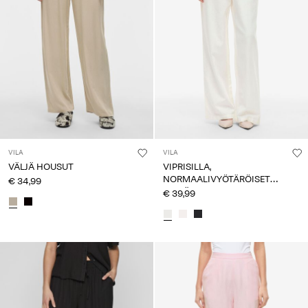
VILA
VILA
VÄLJÄ HOUSUT
VIPRISILLA,
NORMAALIVYÖTÄRÖISET
€ 34,99
LEVEÄLAHKEISET HOUSUT
€ 39,99