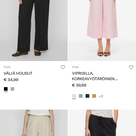
VILA
VILA
VÄLJÄ HOUSUT
VIPRISILLA,
KORKEAVYÖTÄRÖINEN
€ 34,99
LEVEÄLAHKEISET HOUSUT
€ 39,99
+3