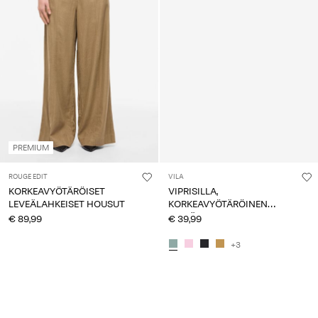
PREMIUM
ROUGE EDIT
VILA
KORKEAVYÖTÄRÖISET
VIPRISILLA,
LEVEÄLAHKEISET HOUSUT
KORKEAVYÖTÄRÖINEN
LEVEÄLAHKEISET HOUSUT
€ 89,99
€ 39,99
+3