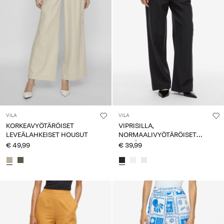
VILA
VILA
KORKEAVYÖTÄRÖISET
VIPRISILLA,
LEVEÄLAHKEISET HOUSUT
NORMAALIVYÖTÄRÖISET
LEVEÄLAHKEISET HOUSUT
€ 49,99
€ 39,99