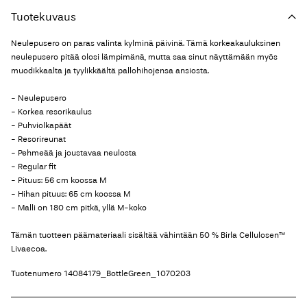
Tuotekuvaus
Neulepusero on paras valinta kylminä päivinä. Tämä korkeakauluksinen
neulepusero pitää olosi lämpimänä, mutta saa sinut näyttämään myös
muodikkaalta ja tyylikkäältä pallohihojensa ansiosta.
- Neulepusero
- Korkea resorikaulus
- Puhviolkapäät
- Resorireunat
- Pehmeää ja joustavaa neulosta
- Regular fit
- Pituus: 56 cm koossa M
- Hihan pituus: 65 cm koossa M
- Malli on 180 cm pitkä, yllä M-koko
Tämän tuotteen päämateriaali sisältää vähintään 50 % Birla Cellulosen™
Livaecoa.
Tuotenumero
14084179_BottleGreen_1070203