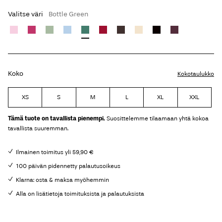
Valitse väri
Bottle Green
Koko
Kokotaulukko
XS
S
M
L
XL
XXL
Tämä tuote on tavallista pienempi.
Suosittelemme tilaamaan yhtä kokoa
tavallista suuremman.
Ilmainen toimitus yli 59,90 €
100 päivän pidennetty palautusoikeus
Klarna: osta & maksa myöhemmin
Alla on lisätietoja toimituksista ja palautuksista