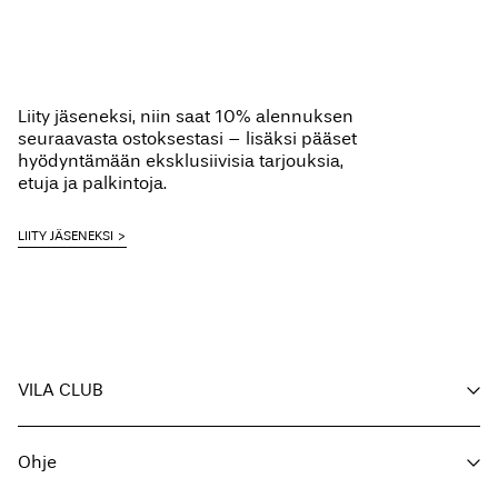
Liity jäseneksi, niin saat 10% alennuksen
seuraavasta ostoksestasi – lisäksi pääset
hyödyntämään eksklusiivisia tarjouksia,
etuja ja palkintoja.
LIITY JÄSENEKSI
VILA CLUB
Etusi
Ohje
Liity jäseneksi
Oma tili