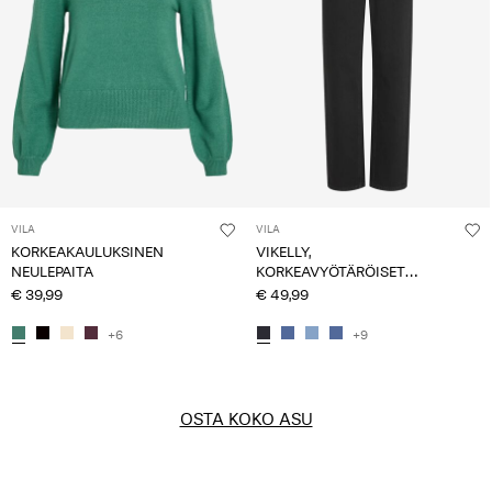
VILA
VILA
KORKEAKAULUKSINEN
VIKELLY,
NEULEPAITA
KORKEAVYÖTÄRÖISET
SUORALAHKEISET FARKUT
€ 39,99
€ 49,99
+6
+9
OSTA KOKO ASU