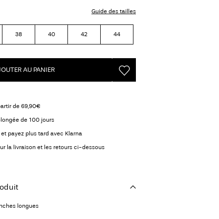
Guide des tailles
38
40
42
44
JOUTER AU PANIER
partir de 69,90€
olongée de 100 jours
et payez plus tard avec Klarna
ur la livraison et les retours ci-dessous
oduit
nches longues