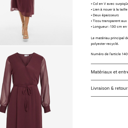
• Col en V avec surpiq
• Lien à nouer à la taille
• Deux épaisseurs
• Tissu transparent au
• Longueur : 130 cm en t
Le matériau principal 
polyester recyclé.
Numéro de l'article
140
Matériaux et entr
Livraison & retour
Lavage en machin
Ne pas blanchir
Livraison à domicile (b
Séchage en tambo
Fer à repasser ré
élevée de 100 °C
Collecte en consigne à 