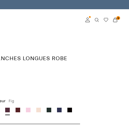
0
Connexion
Devenez membre
MANCHES LONGUES ROBE
En savoir plus sur VILA
Club
leur
Fig