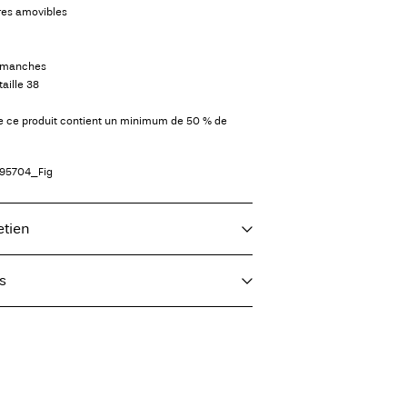
ûres amovibles
x manches
aille 38
de ce produit contient un minimum de 50 % de
95704_Fig
etien
s
e, demi-charge, essorage court à 30 °C
post)
€ 4,95
ur interdit
glé sur une température basse. Température la plus
colis (bpost)
€ 4,95