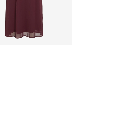
Ne pas nettoyer à
Offerte à partir de
€ 69
Séchage par susp
Collecte en point de re
Offerte à partir de
€ 69