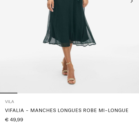
questions
?
À
propos
de
nous
Belgique
/
français
VILA
VIFALIA - MANCHES LONGUES ROBE MI-LONGUE
€ 49,99