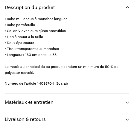
Description du produit
• Robe mi-longue à manches longues
• Robe portefeuille
• Col en V avec surpiqûres amovibles
• Lien à nouer à la taille
• Deux épaisseurs
• Tissu transparent aux manches
• Longueur : 130 cm en taille 38
Le matériau principal de ce produit contient un minimum de 50 % de
polyester recyclé.
Numéro de l'article
14095704_Scarab
Matériaux et entretien
Livraison & retours
Lavage en machine, demi-charge, essorage court à 30 °C