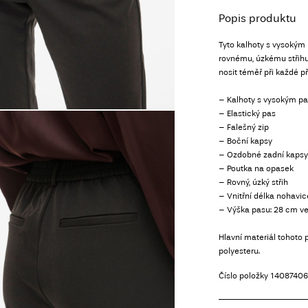
Popis produktu
Tyto kalhoty s vysokým 
rovnému, úzkému střihu
nosit téměř při každé pří
– Kalhoty s vysokým p
– Elastický pas
– Falešný zip
– Boční kapsy
– Ozdobné zadní kapsy
– Poutka na opasek
– Rovný, úzký střih
– Vnitřní délka nohavice
– Výška pasu: 28 cm ve 
Hlavní materiál tohoto
polyesteru.
Číslo položky
14087406