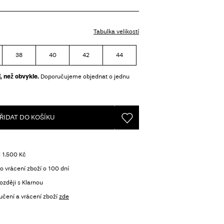
Tabulka velikostí
38
40
42
44
, než obvykle.
Doporučujeme objednat o jednu
ŘIDAT DO KOŠÍKU
 1.500 Kč
o vrácení zboží o 100 dní
ozději s Klarnou
učení a vrácení zboží
zde