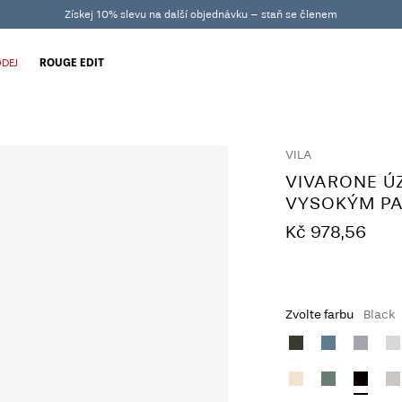
Získej 10% slevu na další objednávku – staň se členem
DEJ
ROUGE EDIT
VILA
VIVARONE Ú
VYSOKÝM P
Kč 978,56
Zvolte farbu
Black