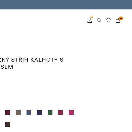
0
Přihlásit se
Become a member
ZKÝ STŘIH KALHOTY S
Learn more about VILA
ASEM
Club