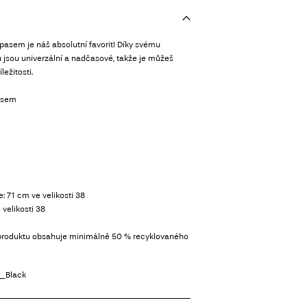
pasem je náš absolutní favorit! Díky svému
 jsou univerzální a nadčasové, takže je můžeš
ležitosti.
asem
: 71 cm ve velikosti 38
velikosti 38
 produktu obsahuje minimálně 50 % recyklovaného
_Black