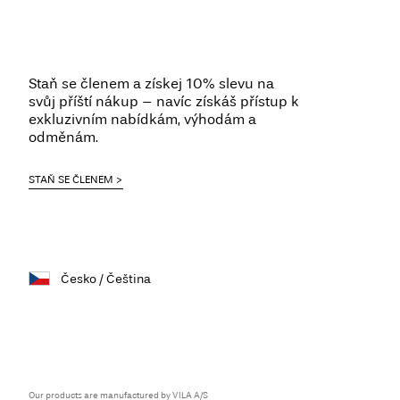
Staň se členem a získej 10% slevu na
svůj příští nákup – navíc získáš přístup k
exkluzivním nabídkám, výhodám a
odměnám.
STAŇ SE ČLENEM
Česko / Čeština
Our products are manufactured by VILA A/S