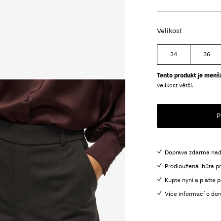
Velikost
34
36
Tento produkt je menší
velikost větší.
P
Doprava zdarma nad
Prodloužená lhůta pr
Kupte nyní a plaťte p
Více informací o dor