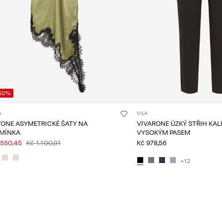
50%
A
VILA
TONE ASYMETRICKÉ ŠATY NA
VIVARONE ÚZKÝ STŘIH KAL
MÍNKA
VYSOKÝM PASEM
 550,45
Kč 1.100,91
Kč 978,56
+12