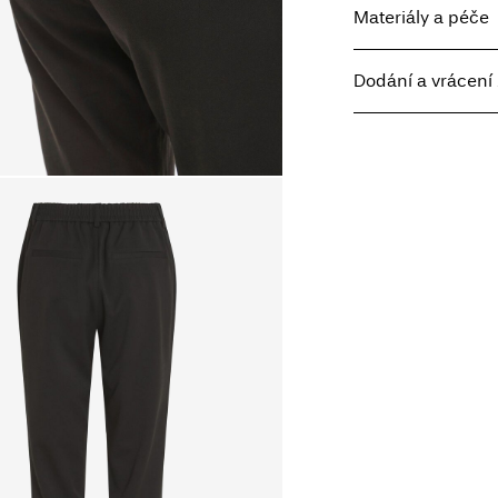
Materiály a péče
Dodání a vrácení 
Prát v pračce, pol
Home Delivery - Pack
Nebělit
Nesušit v sušičce
Free from
Kč 1.500,00
Žehlit na nízkou t
Nesušit chemick
Pick up at Service Poi
Sušit na šňůře