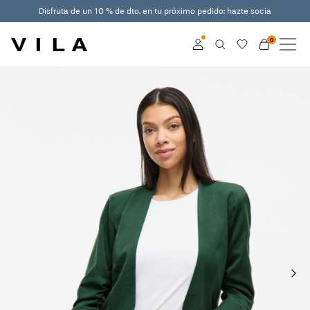
Disfruta de un 10 % de dto. en tu próximo pedido: hazte socia
0
NOVEDADES
ROPA
Log in
ÚLTIMAS TENDENCIAS
Become a member
Learn more about VILA
OFERTAS
Club
VILA CLUB
ROUGE EDIT
Iniciar
sesión