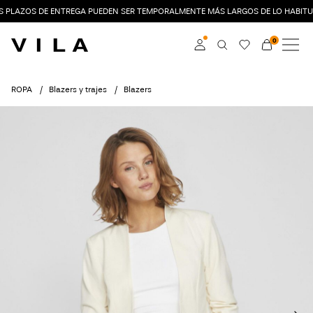
S PLAZOS DE ENTREGA PUEDEN SER TEMPORALMENTE MÁS LARGOS DE LO HABITU
0
NOVEDADES
ROPA
Iniciar sesión
ROPA
Blazers y trajes
Blazers
ÚLTIMAS TENDENCIAS
Hazte socia
Obtén más información
OFERTAS
sobre VILA Club
VILA CLUB
ROUGE EDIT
Iniciar
sesión