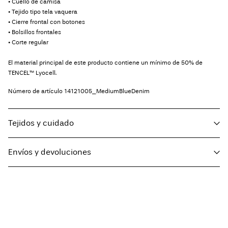
• Cuello de camisa
• Tejido tipo tela vaquera
• Cierre frontal con botones
• Bolsillos frontales
• Corte regular
El material principal de este producto contiene un mínimo de 50% de
TENCEL™ Lyocell.
Número de artículo
14121005_MediumBlueDenim
Tejidos y cuidado
Envíos y devoluciones
Lavar en lavadora a un máximo de 40°C bajo un programa de lavado
delicado
Entregas a domicilio (Correos)
€ 5,95
No usar lejía
Planchar a temperatura media
No lavar en seco
Recogida en punto de servicio (Correos)
€ 4,95