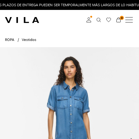
S PLAZOS DE ENTREGA PUEDEN SER TEMPORALMENTE MÁS LARGOS DE LO HABITU
0
NOVEDADES
ROPA
Iniciar sesión
ROPA
Vestidos
ÚLTIMAS TENDENCIAS
Hazte socia
Obtén más información
OFERTAS
sobre VILA Club
VILA CLUB
ROUGE EDIT
Iniciar
sesión