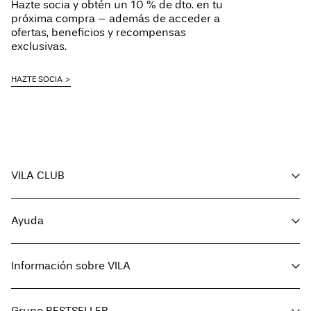
Hazte socia y obtén un 10 % de dto. en tu
Sin costo de
€ 70,00
próxima compra – además de acceder a
ofertas, beneficios y recompensas
exclusivas.
opciones de envío
HAZTE SOCIA
devoluciones y
VILA CLUB
cambios
Tus beneficios
Ayuda
Hazte miembro
Mi cuenta
Servicio de atención al cliente
Seguimiento del pedido
Información sobre VILA
Devoluciones
Preguntas frecuentes
Opciones de envío
Quiénes somos
Guia de tallas
Grupo BESTSELLER