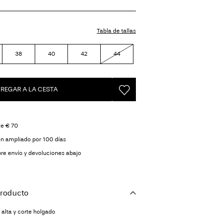
Tabla de tallas
38
40
42
44
REGAR A LA CESTA
 de € 70
ón ampliado por 100 días
re envío y devoluciones abajo
producto
 alta y corte holgado