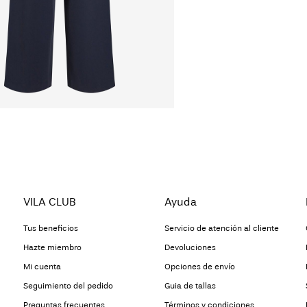
Planchar a baja 
Recogida en punto de s
No lavar en seco
Sin costo de
€ 70,00
Secar en la cuer
VILA CLUB
Ayuda
cambios
Tus beneficios
Servicio de atención al cliente
Hazte miembro
Devoluciones
Mi cuenta
Opciones de envío
Seguimiento del pedido
Guia de tallas
Preguntas frecuentes
Términos y condiciones