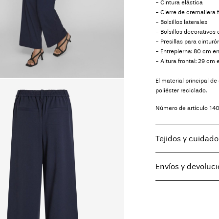
- Cintura elástica
- Cierre de cremallera 
- Bolsillos laterales
- Bolsillos decorativos 
- Presillas para cinturó
- Entrepierna: 80 cm en 
- Altura frontal: 29 cm e
El material principal 
poliéster reciclado.
Número de artículo
140
Tejidos y cuidado
Envíos y devoluc
Lavar en lavadora
Entregas a domicilio (
No usar lejía
No secar en seca