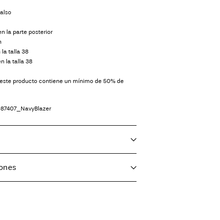
falso
en la parte posterior
n
la talla 38
n la talla 38
de este producto contiene un mínimo de 50% de
87407_NavyBlazer
iones
, media carga, ciclo de centrifugado corto a 30°C
Correos)
€ 5,95
dora