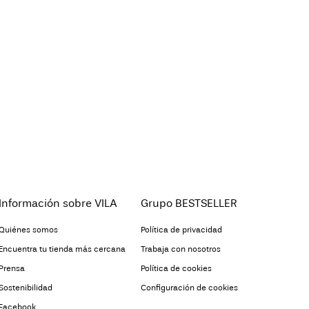
temperatura. Temp. máxima de 100°C
ervicio (Correos)
€ 4,95
da
opciones de envío
devoluciones y
Información sobre VILA
Grupo BESTSELLER
Quiénes somos
Política de privacidad
Encuentra tu tienda más cercana
Trabaja con nosotros
Prensa
Política de cookies
Sostenibilidad
Configuración de cookies
Facebook