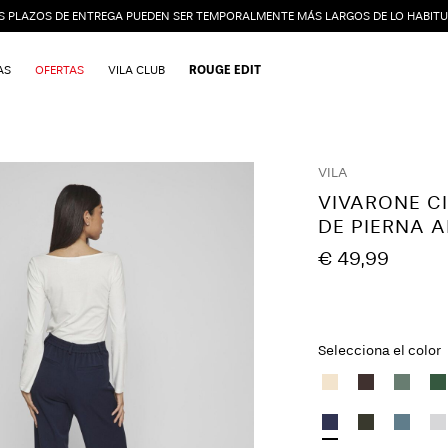
S PLAZOS DE ENTREGA PUEDEN SER TEMPORALMENTE MÁS LARGOS DE LO HABITU
AS
OFERTAS
VILA CLUB
ROUGE EDIT
VILA
VIVARONE C
DE PIERNA 
€ 49,99
Selecciona el color