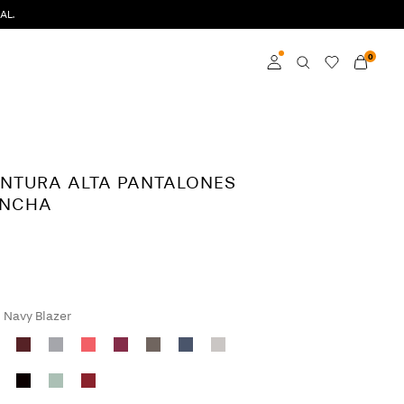
AL.
0
Iniciar sesión
Hazte socia
INTURA ALTA PANTALONES
Obtén más información
ANCHA
sobre VILA Club
Navy Blazer