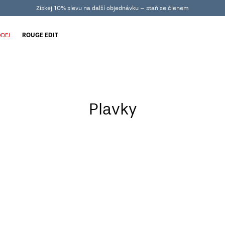
Získej 10% slevu na další objednávku – staň se členem
DEJ
ROUGE EDIT
Plavky