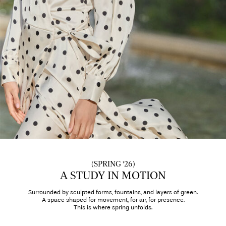
About
Us
Česko
/
čeština
(SPRING '26)
A STUDY IN MOTION
Surrounded by sculpted forms, fountains, and layers of green.
A space shaped for movement, for air, for presence.
This is where spring unfolds.