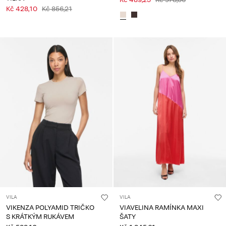
Kč 428,10
Kč 856,21
VILA
VILA
VIKENZA POLYAMID TRIČKO
VIAVELINA RAMÍNKA MAXI
S KRÁTKÝM RUKÁVEM
ŠATY