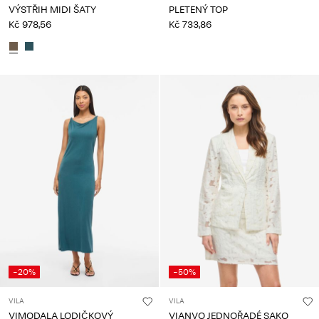
VÝSTŘIH MIDI ŠATY
PLETENÝ TOP
Kč 978,56
Kč 733,86
-20%
-50%
VILA
VILA
VIMODALA LODIČKOVÝ
VIANVO JEDNOŘADÉ SAKO