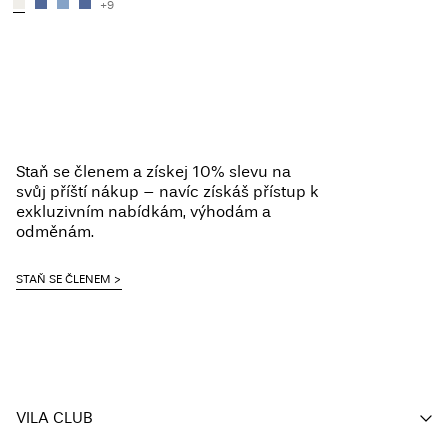
+9
Staň se členem a získej 10% slevu na
svůj příští nákup – navíc získáš přístup k
exkluzivním nabídkám, výhodám a
odměnám.
STAŇ SE ČLENEM
VILA CLUB