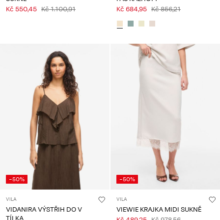
Kč 550,45
Kč 1.100,91
Kč 684,95
Kč 856,21
-50%
-50%
VILA
VILA
VIDANIRA VÝSTŘIH DO V
VIEWIE KRAJKA MIDI SUKNĚ
TÍLKA
Kč 489,25
Kč 978,56