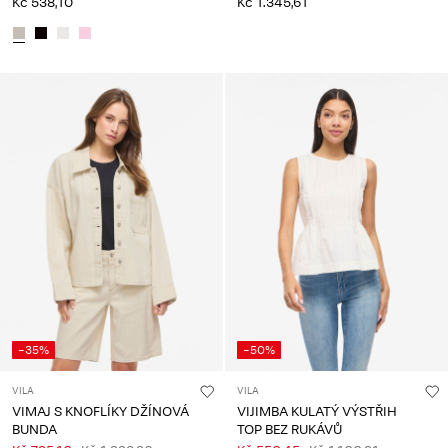
Kč 538,10
Kč 1.345,61
-35%
-50%
VILA
VILA
VIMAJ S KNOFLÍKY DŽÍNOVÁ
VIJIMBA KULATÝ VÝSTŘIH
BUNDA
TOP BEZ RUKÁVŮ