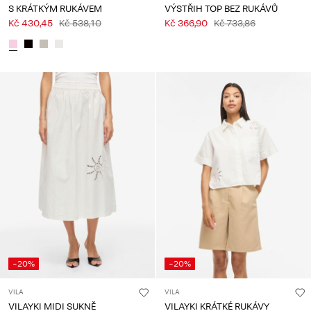
S KRÁTKÝM RUKÁVEM
VÝSTŘIH TOP BEZ RUKÁVŮ
Kč 430,45
Kč 538,10
Kč 366,90
Kč 733,86
-20%
-20%
VILA
VILA
VILAYKI MIDI SUKNĚ
VILAYKI KRÁTKÉ RUKÁVY