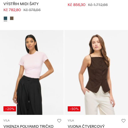
VÝSTŘIH MIDI ŠATY
Kč 856,30
Kč 1.712,66
Kč 782,80
Kč 978,56
-20%
-50%
VILA
VILA
VIKENZA POLYAMID TRIČKO
VIJONA ČTVERCOVÝ