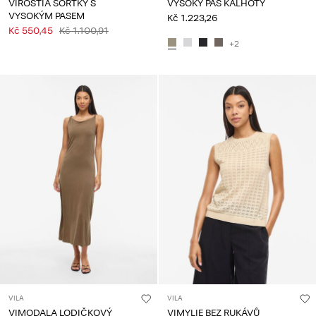
VIROSTIA ŠORTKY S
VYSOKÝ PAS KALHOTY
VYSOKÝM PASEM
Kč 1.223,26
Kč 550,45
Kč 1.100,91
+2
VILA
VILA
VIMODALA LODIČKOVÝ
VIMYLIE BEZ RUKÁVŮ