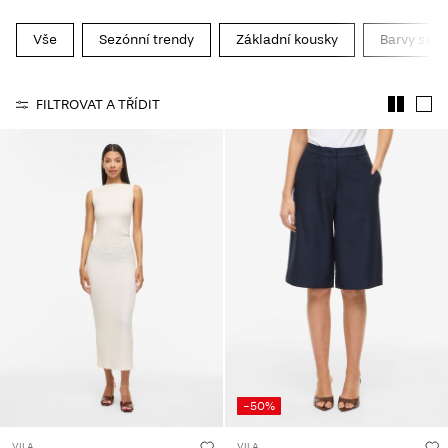
Vše
Sezónní trendy
Základní kousky
Barvy sez
FILTROVAT A TŘÍDIT
-50%
VILA
VILA