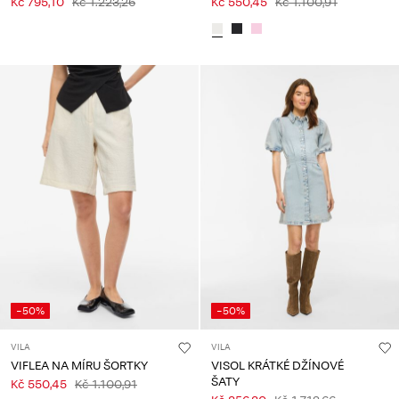
Kč 795,10
Kč 1.223,26
Kč 550,45
Kč 1.100,91
-50%
-50%
VILA
VILA
VIFLEA NA MÍRU ŠORTKY
VISOL KRÁTKÉ DŽÍNOVÉ
ŠATY
Kč 550,45
Kč 1.100,91