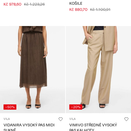
KOŠILE
Kč 978,60
Kč 1.223,26
Kč 880,70
Kč 1.100,91
-50%
-20%
VILA
VILA
VIDANIRA VYSOKÝ PAS MIDI
VIMIVO STŘEDNĚ VYSOKÝ
SUKNĚ
PAS KALHOTY