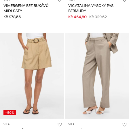
VIMERGENA BEZ RUKÁVŮ
VICATALINA VYSOKÝ PAS
MIDI ŠATY
BERMUDY
Kč 978,56
Kč 464,80
Kč 929,62
-50%
VILA
VILA