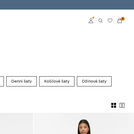
0
Přihlásit se
Become a member
Learn more about VILA
Club
Denní šaty
Košilové šaty
Džínové šaty