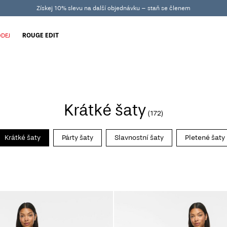
Získej 10% slevu na další objednávku – staň se členem
DEJ
ROUGE EDIT
Krátké šaty
(172)
Krátké šaty
Párty šaty
Slavnostní šaty
Pletené šaty