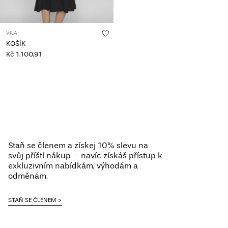
VILA
KOŠÍK
Kč 1.100,91
Staň se členem a získej 10% slevu na
svůj příští nákup – navíc získáš přístup k
exkluzivním nabídkám, výhodám a
odměnám.
STAŇ SE ČLENEM