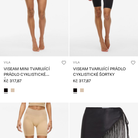
About
Us
Česko
/
čeština
VILA
VILA
VISEAM MINI TVARUJÍCÍ
VISEAM TVARUJÍCÍ PRÁDLO
PRÁDLO CYKLISTICKÉ
CYKLISTICKÉ ŠORTKY
ŠORTKY
Kč 317,87
Kč 317,87