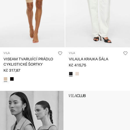
VILA
VILA
VISEAM TVARUJÍCÍ PRÁDLO
VILAJLA KRAJKA ŠÁLA
CYKLISTICKÉ ŠORTKY
Kč 415,75
Kč 317,87
Intet indhold
HEADER_TXT_CTA_ACCESS_S
up_spring26