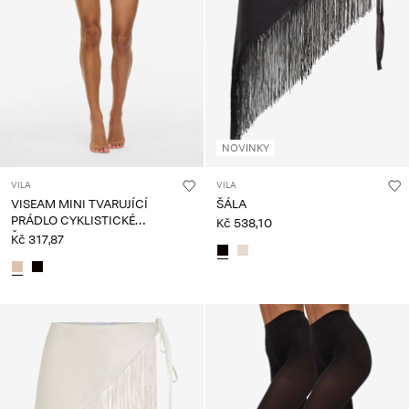
NOVINKY
VILA
VILA
VISEAM MINI TVARUJÍCÍ
ŠÁLA
PRÁDLO CYKLISTICKÉ
Kč 538,10
ŠORTKY
Kč 317,87