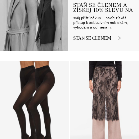
STAŇ SE ČLENEM A
ZÍSKEJ 10% SLEVU NA
svůj příští nákup – navíc získáš
přístup k exkluzivním nabídkám,
výhodám a odměnám.
STAŇ SE ČLENEM