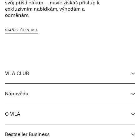
svůj příští nákup – navíc získáš přístup k
exkluzivním nabídkám, výhodám a
odměnám.
STAŇ SE ČLENEM
VILA CLUB
Můj účet
Nápověda
Sledování objednávky
Zákaznický servis
O VILA
Vrátit zde
Možnosti dodání
O nás
Průvodce velikostmi
Bestseller Business
Média