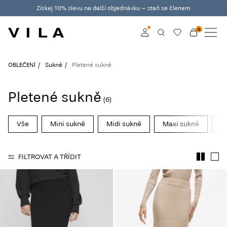
Získej 10% slevu na další objednávku – staň se členem
0
NOVINKY
OBLEČENÍ
Přihlásit se
OBLEČENÍ
Sukně
Pletené sukně
TRENDY
Become a member
Pletené sukně
(6)
Learn more about VILA
VÝPRODEJ
Club
Vše
Mini sukně
Midi sukně
Maxi sukně
D
ROUGE EDIT
FILTROVAT A TŘÍDIT
Přihlásit
se
Any
questions?