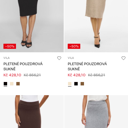
About
Us
Česko
/
čeština
-50%
-50%
VILA
VILA
PLETENÉ POUZDROVÁ
PLETENÉ POUZDROVÁ
SUKNĚ
SUKNĚ
Kč 428,10
Kč 856,21
Kč 428,10
Kč 856,21