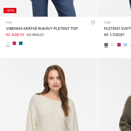
-50%
VILA
VILA
VIBENNA KRÁTKÉ RUKÁVY PLETENÝ TOP
PLETENÝ SVET
Kč 428,10
Kč 856,21
Kč 1.100,91