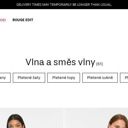
DELIVERY TIMES MAY TEMPORARILY BE LONGER THAN USUAL.
DEJ
ROUGE EDIT
Vlna a směs vlny
(51)
any
Pletené šaty
Pletené topy
Pletené sukně
P