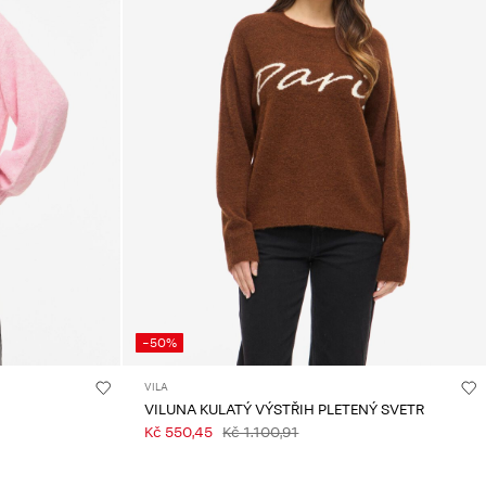
-50%
VILA
VILUNA KULATÝ VÝSTŘIH PLETENÝ SVETR
Kč 550,45
Kč 1.100,91