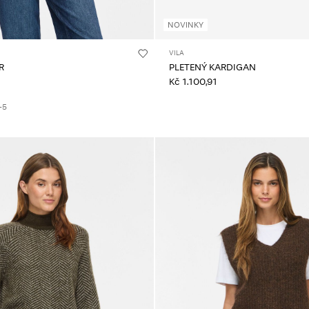
NOVINKY
VILA
R
PLETENÝ KARDIGAN
Kč 1.100,91
+5