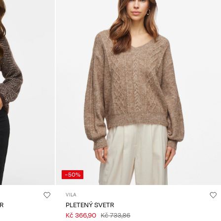
-50%
VILA
R
PLETENÝ SVETR
Kč 366,90
Kč 733,86