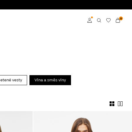
0
Přihlásit se
Become a member
Learn more about VILA
Club
letené vesty
Vlna a směs vlny