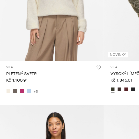
NOVINKY
VILA
VILA
PLETENÝ SVETR
VYSOKÝ LÍMEČ
Kč 1.100,91
Kč 1.345,61
+5