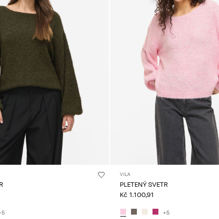
VILA
R
PLETENÝ SVETR
Kč 1.100,91
+5
+5