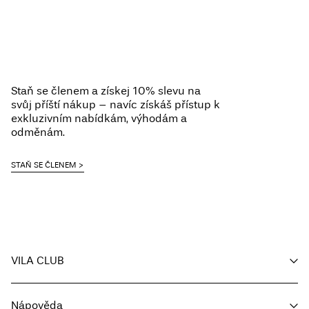
Staň se členem a získej 10% slevu na
svůj příští nákup – navíc získáš přístup k
exkluzivním nabídkám, výhodám a
odměnám.
STAŇ SE ČLENEM
VILA CLUB
Můj účet
Nápověda
Sledování objednávky