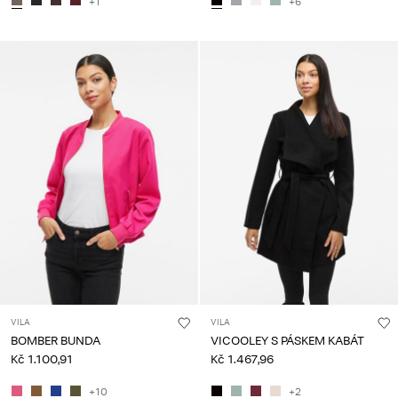
+1
+6
VILA
VILA
BOMBER BUNDA
VICOOLEY S PÁSKEM KABÁT
Kč 1.100,91
Kč 1.467,96
+10
+2