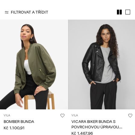
About
FILTROVAT A TŘÍDIT
Us
Česko
/
čeština
VILA
VILA
BOMBER BUNDA
VICARA BIKER BUNDA S
POVRCHOVOU ÚPRAVOU
Kč 1.100,91
BUNDA
Kč 1.467,96