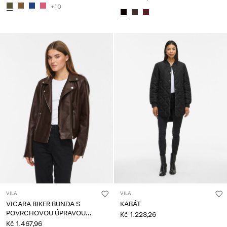
+10
VILA
VILA
VICARA BIKER BUNDA S
KABÁT
POVRCHOVOU ÚPRAVOU
Kč 1.223,26
BUNDA
Kč 1.467,96