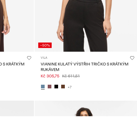
-50%
VILA
KO S KRÁTKÝM
VIANINE KULATÝ VÝSTŘIH TRIČKO S KRÁTKÝM
RUKÁVEM
Kč 305,75
Kč 611,51
+7