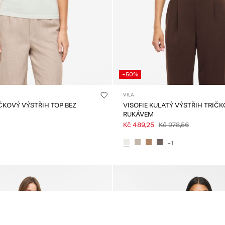
-50%
VILA
IČKOVÝ VÝSTŘIH TOP BEZ
VISOFIE KULATÝ VÝSTŘIH TRIČ
RUKÁVEM
Kč 489,25
Kč 978,56
+1