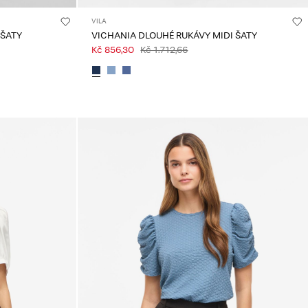
VILA
 ŠATY
VICHANIA DLOUHÉ RUKÁVY MIDI ŠATY
Kč 856,30
Kč 1.712,66