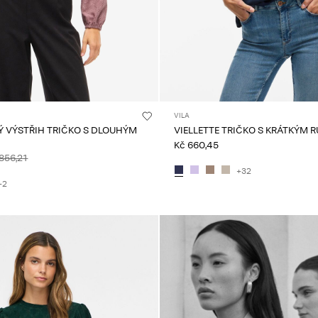
VILA
Ý VÝSTŘIH TRIČKO S DLOUHÝM
VIELLETTE TRIČKO S KRÁTKÝM 
Kč 660,45
856,21
+32
+2
Intet indhold