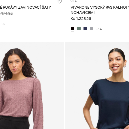
VILA
KÉ RUKÁVY ZAVINOVACÍ ŠATY
VIVARONE VYSOKÝ PAS KALHOTY
NOHAVICEMI
1.174,32
Kč 1.223,26
+13
+14