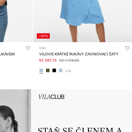
-50%
VILA
RUKÁVEM
VILOVIE KRÁTKÉ RUKÁVY ZAVINOVACÍ ŠATY
Kč 587,15
Kč 1.174,32
+13
HEADER_TXT_CTA_ACCESS_Sign-
up_spring26
STAŇ SE ČLENEM A