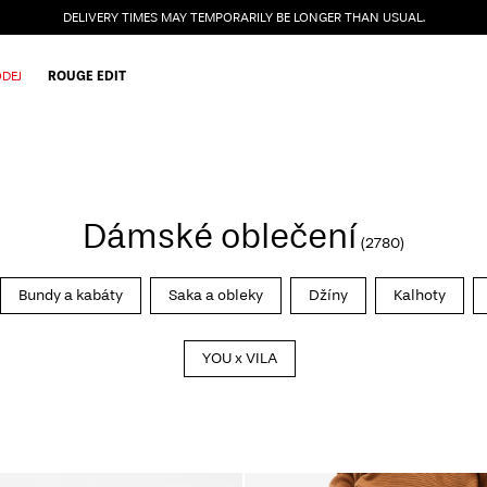
DELIVERY TIMES MAY TEMPORARILY BE LONGER THAN USUAL.
DEJ
ROUGE EDIT
Dámské oblečení
(2780)
Bundy a kabáty
Saka a obleky
Džíny
Kalhoty
YOU x VILA