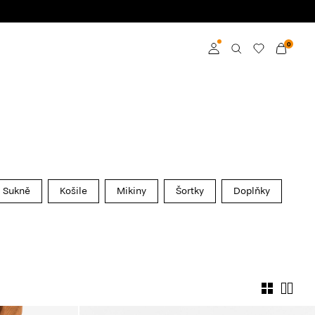
0
Přihlásit se
Become a member
Learn more about VILA
Club
Sukně
Košile
Mikiny
Šortky
Doplňky