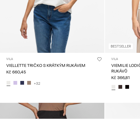
BESTSELLER
VILA
VILA
VIELLETTE TRIČKO S KRÁTKÝM RUKÁVEM
VIEMILIE LOD
RUKÁVŮ
Kč 660,45
Kč 366,81
+32
Mohlo by se vám také líbit