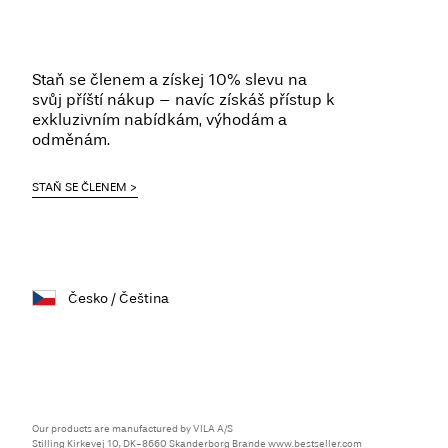
Staň se členem a získej 10% slevu na
svůj příští nákup – navíc získáš přístup k
exkluzivním nabídkám, výhodám a
odměnám.
STAŇ SE ČLENEM
Česko / Čeština
Our products are manufactured by VILA A/S
Stilling Kirkevej 10, DK-8660 Skanderborg Brande
www.bestseller.com