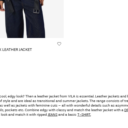
X LEATHER JACKET
cool, edgy look? Then a leather jacket from VILA is essential. Leather jackets and 
f style and are ideal as transitional and summer jackets. The range consists of tra
 as well as jackets with feminine cuts – all with wonderful details such as asymme
ils, pockets etc. Combine edgy with classy and match the leather jacket with a
D
l look and match it with ripped
JEANS
and a basic
T-SHIRT.