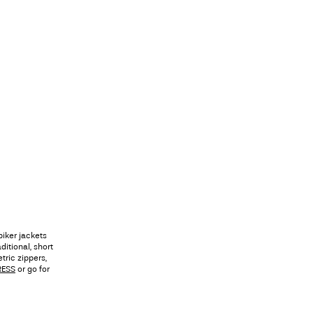
biker jackets
ditional, short
tric zippers,
RESS
or go for