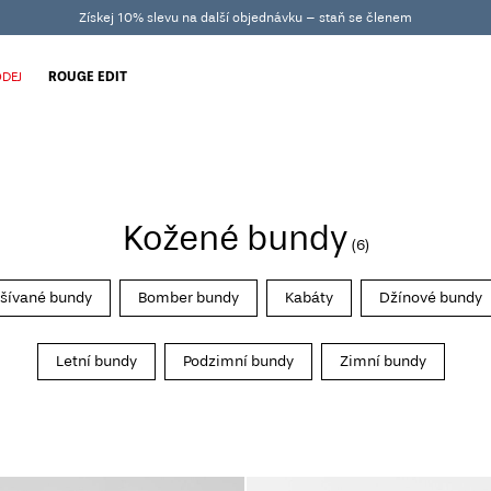
Získej 10% slevu na další objednávku – staň se členem
DEJ
ROUGE EDIT
Kožené bundy
(6)
šívané bundy
Bomber bundy
Kabáty
Džínové bundy
Letní bundy
Podzimní bundy
Zimní bundy