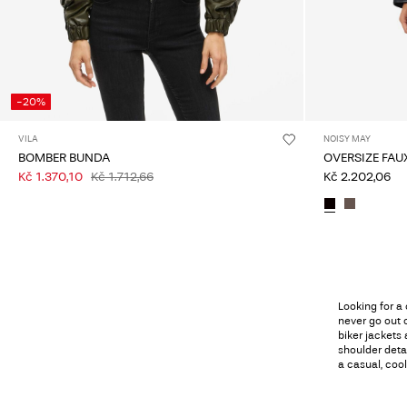
-20%
VILA
NOISY MAY
BOMBER BUNDA
OVERSIZE FAU
Kč 1.370,10
Kč 1.712,66
Kč 2.202,06
Looking for a 
never go out o
biker jackets
shoulder deta
a casual, coo