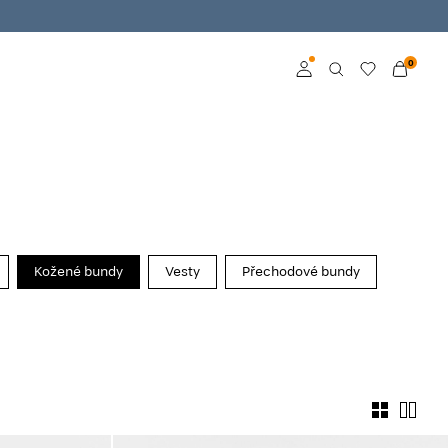
0
Přihlásit se
Become a member
Learn more about VILA
Club
Kožené bundy
Vesty
Přechodové bundy