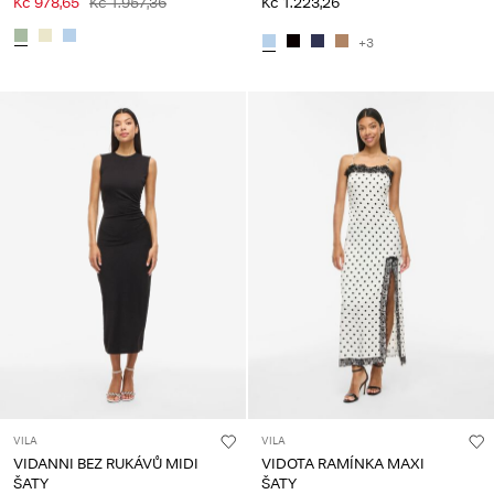
Kč 978,65
Kč 1.957,36
Kč 1.223,26
+3
VILA
VILA
VIDANNI BEZ RUKÁVŮ MIDI
VIDOTA RAMÍNKA MAXI
ŠATY
ŠATY