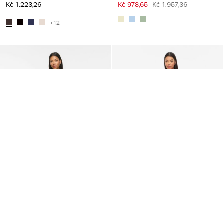
Kč 1.223,26
Kč 978,65
Kč 1.957,36
+12
VILA
VILA
VICLARA KRAJKA SUKNĚ S
BEZ RUKÁVŮ MAXI ŠATY
BLEJZREM