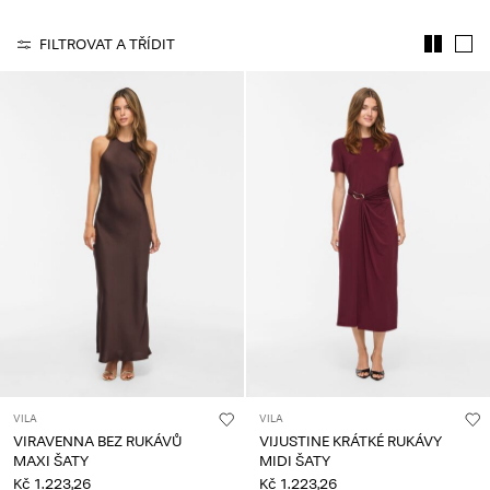
About
FILTROVAT A TŘÍDIT
Us
Česko
/
čeština
VILA
VILA
VIRAVENNA BEZ RUKÁVŮ
VIJUSTINE KRÁTKÉ RUKÁVY
MAXI ŠATY
MIDI ŠATY
Kč 1.223,26
Kč 1.223,26