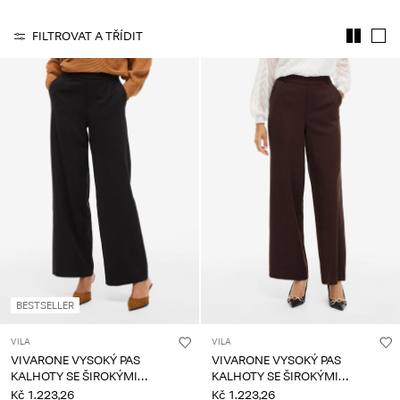
About
FILTROVAT A TŘÍDIT
Us
Česko
/
čeština
BESTSELLER
VILA
VILA
VIVARONE VYSOKÝ PAS
VIVARONE VYSOKÝ PAS
KALHOTY SE ŠIROKÝMI
KALHOTY SE ŠIROKÝMI
NOHAVICEMI
NOHAVICEMI
Kč 1.223,26
Kč 1.223,26