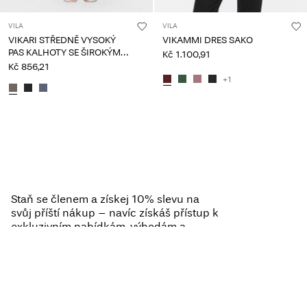
VILA
VILA
VIKARI STŘEDNĚ VYSOKÝ
VIKAMMI DRES SAKO
PAS KALHOTY SE ŠIROKÝMI
Kč 1.100,91
NOHAVICEMI
Kč 856,21
+1
Viděli jste 24 z 127 položek.
Načíst další
Staň se členem a získej 10% slevu na
svůj příští nákup – navíc získáš přístup k
exkluzivním nabídkám, výhodám a
odměnám.
STAŇ SE ČLENEM