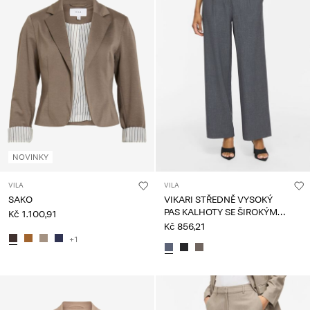
NOVINKY
VILA
VILA
SAKO
VIKARI STŘEDNĚ VYSOKÝ
PAS KALHOTY SE ŠIROKÝMI
Kč 1.100,91
NOHAVICEMI
Kč 856,21
+1