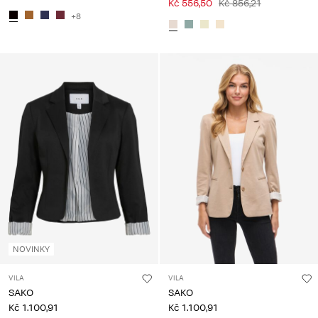
Kč 556,50
Kč 856,21
+8
NOVINKY
VILA
VILA
SAKO
SAKO
Kč 1.100,91
Kč 1.100,91