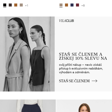
+1
+8
Intet indhold
HEADER_TXT_CTA_ACCESS_S
up_spring26
STAŇ SE ČLENEM A
ZÍSKEJ 10% SLEVU NA
svůj příští nákup – navíc získáš
přístup k exkluzivním nabídkám,
výhodám a odměnám.
STAŇ SE ČLENEM