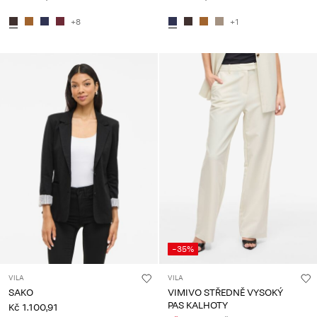
+8
+1
-35%
VILA
VILA
SAKO
VIMIVO STŘEDNĚ VYSOKÝ
PAS KALHOTY
Kč 1.100,91