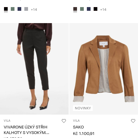
+14
+14
NOVINKY
VILA
VILA
VIVARONE ÚZKÝ STŘIH
SAKO
KALHOTY S VYSOKÝM
Kč 1.100,91