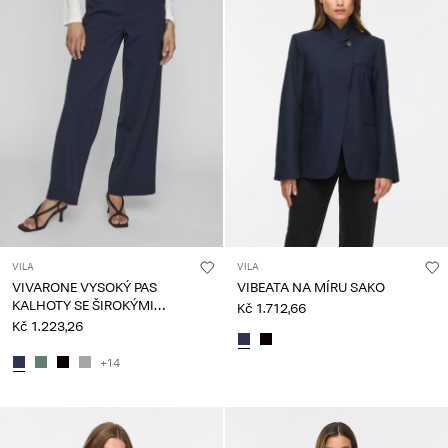
VILA
VILA
VIVARONE VYSOKÝ PAS
VIBEATA NA MÍRU SAKO
KALHOTY SE ŠIROKÝMI
Kč 1.712,66
NOHAVICEMI
Kč 1.223,26
+14