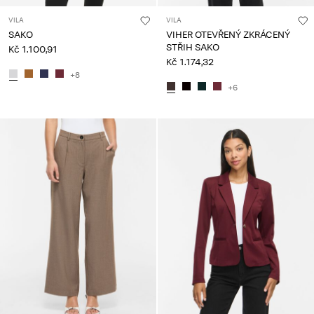
VILA
VILA
SAKO
VIHER OTEVŘENÝ ZKRÁCENÝ
STŘIH SAKO
Kč 1.100,91
Kč 1.174,32
+8
+6