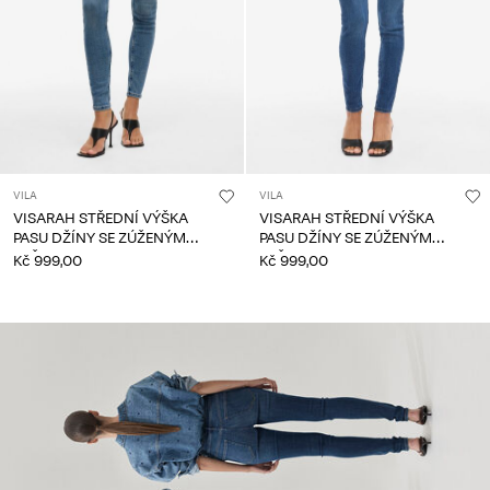
VILA
VILA
VISARAH STŘEDNÍ VÝŠKA
VISARAH STŘEDNÍ VÝŠKA
PASU DŽÍNY SE ZÚŽENÝM
PASU DŽÍNY SE ZÚŽENÝM
STŘIHEM
STŘIHEM
Kč 999,00
Kč 999,00
CE_spot06_IMAGE_linked_spot06_wk36_02-09-
25_skinny