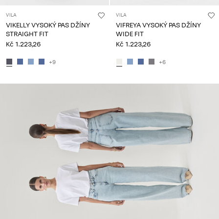
VILA
VILA
VIKELLY VYSOKÝ PAS DŽÍNY
VIFREYA VYSOKÝ PAS DŽÍNY
STRAIGHT FIT
WIDE FIT
Kč 1.223,26
Kč 1.223,26
+9
+6
CE_spot01_IMAGE_linked_spot01_wk36_02-09-25_wide