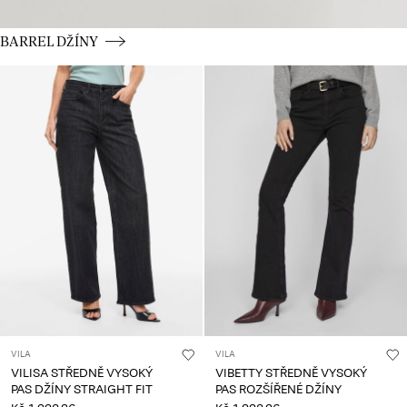
CE_spot07_BUTTON_linked_wk36_02-09-25_high-waist
BARREL DŽÍNY
VILA
VILA
VILISA STŘEDNĚ VYSOKÝ
VIBETTY STŘEDNĚ VYSOKÝ
PAS DŽÍNY STRAIGHT FIT
PAS ROZŠÍŘENÉ DŽÍNY