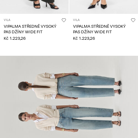
VILA
VILA
VIPALMA STŘEDNĚ VYSOKÝ
VIPALMA STŘEDNĚ VYSOKÝ
PAS DŽÍNY WIDE FIT
PAS DŽÍNY WIDE FIT
Kč 1.223,26
Kč 1.223,26
CE_spot07_IMAGE_linked_spot07_wk36_02-09-25_high-
waist