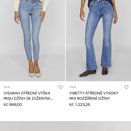
VILA
VILA
VISARAH STŘEDNÍ VÝŠKA
VIBETTY STŘEDNĚ VYSOKÝ
PASU DŽÍNY SE ZÚŽENÝM
PAS ROZŠÍŘENÉ DŽÍNY
STŘIHEM
Kč 999,00
Kč 1.223,26
CE_spot05_IMAGE_linked_spot05_wk36_02-09-