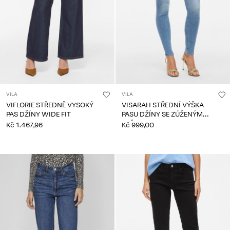
VILA
VILA
VIFLORIE STŘEDNĚ VYSOKÝ
VISARAH STŘEDNÍ VÝŠKA
PAS DŽÍNY WIDE FIT
PASU DŽÍNY SE ZÚŽENÝM
STŘIHEM
Kč 1.467,96
Kč 999,00