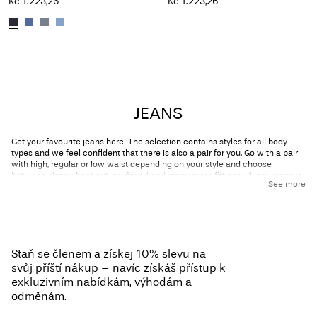
Kč 1.223,26
Kč 1.223,26
Viděli jste 36 z 102 položek.
Načíst další
JEANS
Get your favourite jeans here! The selection contains styles for all body
types and we feel confident that there is also a pair for you. Go with a pair
with high, regular or low waist depending on your style and choose
between skinny, boot cut, boyfriend and many more fittings. Skinny jeans is
See more
the slim fitted version which are being used as the perfect everyday jeans
by many, whereas our boyfriend jeans are loose fitted and looks more
casual. Our coated jeans are very popular this season as they are suitable
for both daywear and nightwear.
Staň se členem a získej 10% slevu na
svůj příští nákup – navíc získáš přístup k
exkluzivním nabídkám, výhodám a
odměnám.