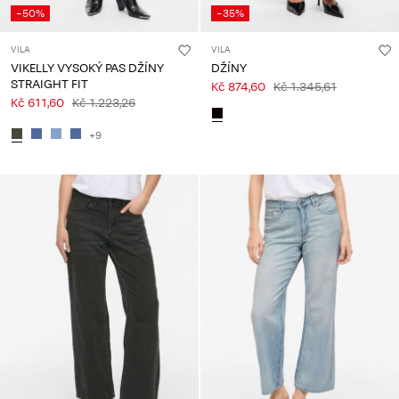
-50%
-35%
VILA
VILA
VIKELLY VYSOKÝ PAS DŽÍNY
DŽÍNY
STRAIGHT FIT
Kč 874,60
Kč 1.345,61
Kč 611,60
Kč 1.223,26
+9