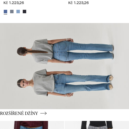
Kč 1.223,26
Kč 1.223,26
CE_spot04_IMAGE_linked_spot04_wk36_02-09-
25_flared
CE_spot04_BUTTON_linked_wk36_02-09-25_flared
ROZŠÍŘENÉ DŽÍNY