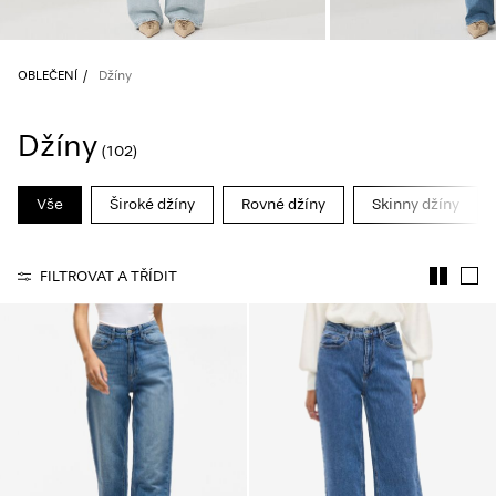
About
Us
OBLEČENÍ
Džíny
Česko
Džíny
/
(102)
čeština
Vše
Široké džíny
Rovné džíny
Skinny džíny
FILTROVAT A TŘÍDIT