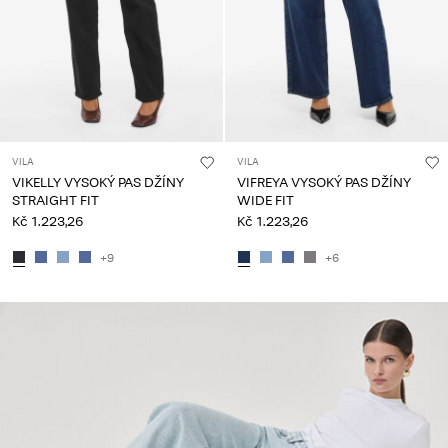
VILA
VILA
VIKELLY VYSOKÝ PAS DŽÍNY
VIFREYA VYSOKÝ PAS DŽÍNY
STRAIGHT FIT
WIDE FIT
Kč 1.223,26
Kč 1.223,26
+9
+6
CE_spot01_IMAGE_linked_spot01_wk36_02-09-25_fit-
guide