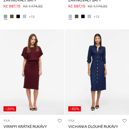
ZAVINOVACÍ ŠATY
ZAVINOVACÍ ŠATY
Kč 587,15
Kč 1.174,32
Kč 587,15
Kč 1.174,32
+13
+13
-20%
-50%
VILA
VILA
VIRAFFI KRÁTKÉ RUKÁVY
VICHANIA DLOUHÉ RUKÁVY