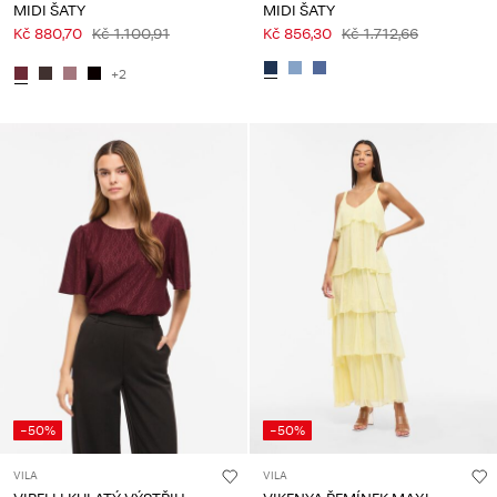
MIDI ŠATY
MIDI ŠATY
Kč 880,70
Kč 1.100,91
Kč 856,30
Kč 1.712,66
+2
-50%
-50%
VILA
VILA