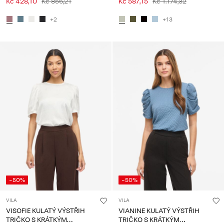
Kč 428,10
Kč 856,21
Kč 587,15
Kč 1.174,32
+2
+13
-50%
-50%
VILA
VILA
VISOFIE KULATÝ VÝSTŘIH
VIANINE KULATÝ VÝSTŘIH
TRIČKO S KRÁTKÝM
TRIČKO S KRÁTKÝM