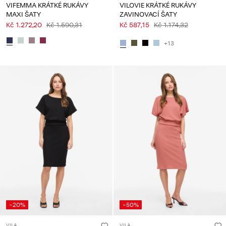
VIFEMMA KRÁTKÉ RUKÁVY
VILOVIE KRÁTKÉ RUKÁVY
MAXI ŠATY
ZAVINOVACÍ ŠATY
Kč 1.272,20
Kč 1.590,31
Kč 587,15
Kč 1.174,32
+13
-20%
-50%
VILA
VILA