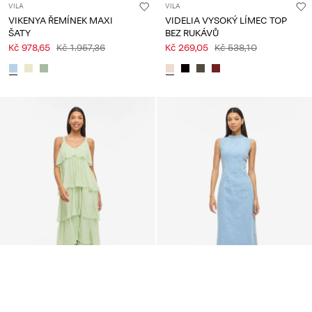
VILA
VILA
VIKENYA ŘEMÍNEK MAXI
VIDELIA VYSOKÝ LÍMEC TOP
ŠATY
BEZ RUKÁVŮ
Kč 978,65
Kč 1.957,36
Kč 269,05
Kč 538,10
-50%
-50%