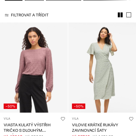
About
FILTROVAT A TŘÍDIT
Us
Česko
/
čeština
-50%
-50%
VILA
VILA
VIASTA KULATÝ VÝSTŘIH
VILOVIE KRÁTKÉ RUKÁVY
TRIČKO S DLOUHÝM
ZAVINOVACÍ ŠATY
RUKÁVEM