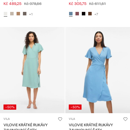
RUKÁVEM
RUKÁVEM
Kč 489,25
Kč 978,56
Kč 305,75
Kč 611,51
+1
+7
-50%
-50%
VILA
VILA
VILOVIE KRÁTKÉ RUKÁVY
VILOVIE KRÁTKÉ RUKÁVY