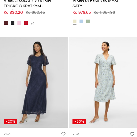
VIBELLI KULATÝ VÝSTŘIH
VIKENYA ŘEMÍNEK MAXI
TRIČKO S KRÁTKÝM
ŠATY
RUKÁVEM
Kč 330,20
Kč 660,45
Kč 978,65
Kč 1.957,36
+1
-20%
-50%
VILA
VILA