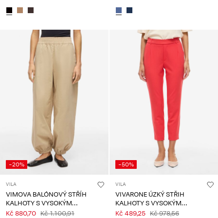
-20%
-50%
VILA
VILA
VIMOVA BALÓNOVÝ STŘÍH
VIVARONE ÚZKÝ STŘIH
KALHOTY S VYSOKÝM
KALHOTY S VYSOKÝM
PASEM
PASEM
Kč 880,70
Kč 1.100,91
Kč 489,25
Kč 978,56