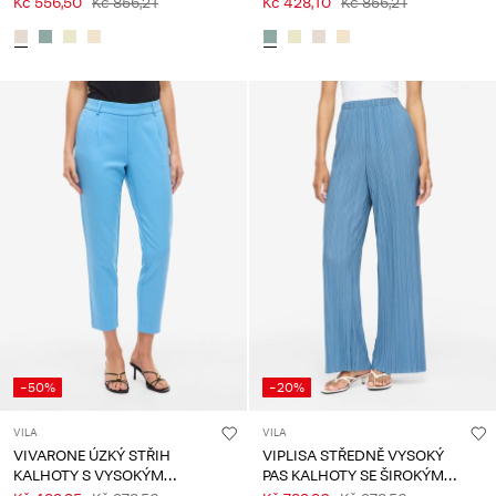
Kč 556,50
Kč 856,21
Kč 428,10
Kč 856,21
-50%
-20%
VILA
VILA
VIVARONE ÚZKÝ STŘIH
VIPLISA STŘEDNĚ VYSOKÝ
KALHOTY S VYSOKÝM
PAS KALHOTY SE ŠIROKÝMI
PASEM
NOHAVICEMI