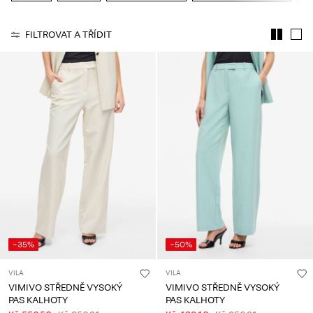
About
FILTROVAT A TŘÍDIT
Us
Česko
/
čeština
-35%
-50%
VILA
VILA
VIMIVO STŘEDNĚ VYSOKÝ
VIMIVO STŘEDNĚ VYSOKÝ
PAS KALHOTY
PAS KALHOTY