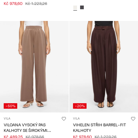
Kč 978,60
Kč 1.223,26
-50%
-20%
VILA
VILA
VILOANA VYSOKÝ PAS
VIHELEN STŘIH BARREL-FIT
KALHOTY SE ŠIROKÝMI
KALHOTY
NOHAVICEMI
Kč 489,25
Kč 978,56
Kč 978,60
Kč 1.223,26