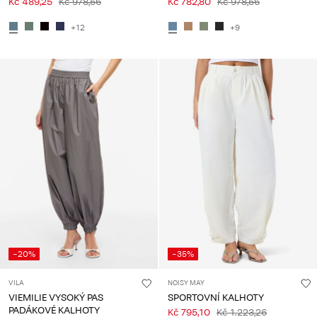
Kč 489,25
Kč 978,56
Kč 782,80
Kč 978,56
+12
+9
-20%
-35%
VILA
NOISY MAY
VIEMILIE VYSOKÝ PAS
SPORTOVNÍ KALHOTY
PADÁKOVÉ KALHOTY
Kč 795,10
Kč 1.223,26