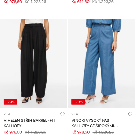
NOHAVICEMI
Kč 978,60
Kč 1.223,26
Kč 611,60
Kč 1.223,26
-20%
-20%
VILA
VILA
VIHELEN STŘIH BARREL-FIT
VINORI VYSOKÝ PAS
KALHOTY
KALHOTY SE ŠIROKÝMI
NOHAVICEMI
Kč 978,60
Kč 1.223,26
Kč 978,60
Kč 1.223,26