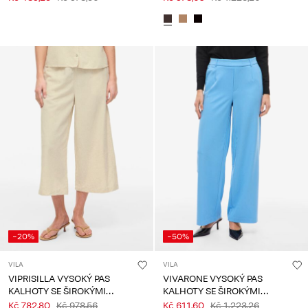
-20%
-50%
VILA
VILA
VIPRISILLA VYSOKÝ PAS
VIVARONE VYSOKÝ PAS
KALHOTY SE ŠIROKÝMI
KALHOTY SE ŠIROKÝMI
NOHAVICEMI
NOHAVICEMI
Kč 782,80
Kč 978,56
Kč 611,60
Kč 1.223,26