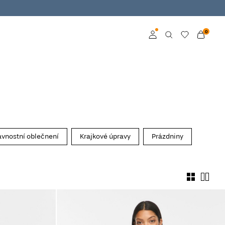
0
Přihlásit se
Become a member
Learn more about VILA
Club
avnostní oblečnení
Krajkové úpravy
Prázdniny