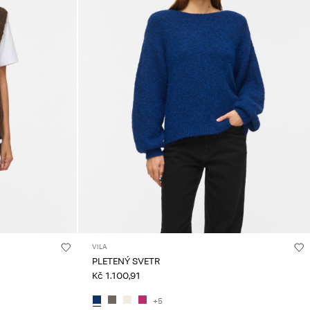
VILA
PLETENÝ SVETR
Kč 1.100,91
+5