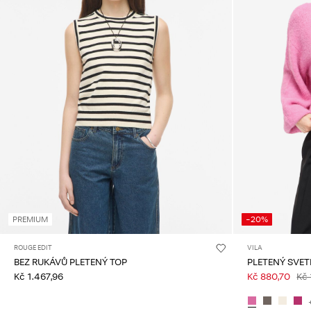
PREMIUM
-20%
ROUGE EDIT
VILA
BEZ RUKÁVŮ PLETENÝ TOP
PLETENÝ SVET
Kč 1.467,96
Kč 880,70
Kč 