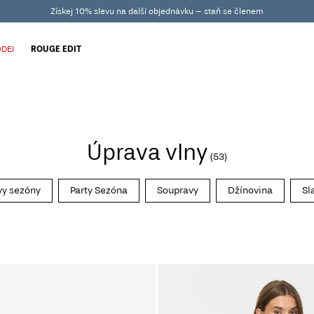
Získej 10% slevu na další objednávku – staň se členem
DEJ
ROUGE EDIT
Úprava vlny
(53)
vy sezóny
Party Sezóna
Soupravy
Džínovina
Sl