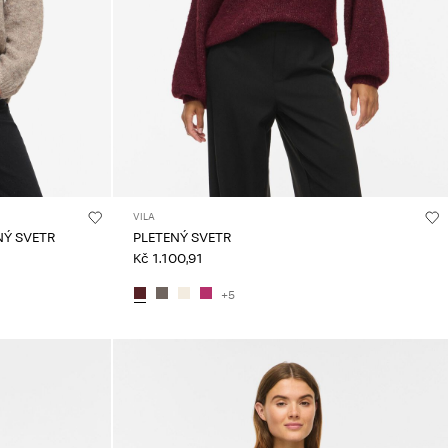
VILA
NÝ SVETR
PLETENÝ SVETR
Kč 1.100,91
+5