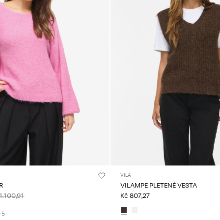
VILA
R
VILAMPE PLETENÉ VESTA
1.100,91
Kč 807,27
+5