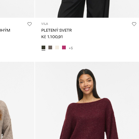
VILA
OUHÝM
PLETENÝ SVETR
Kč 1.100,91
+5