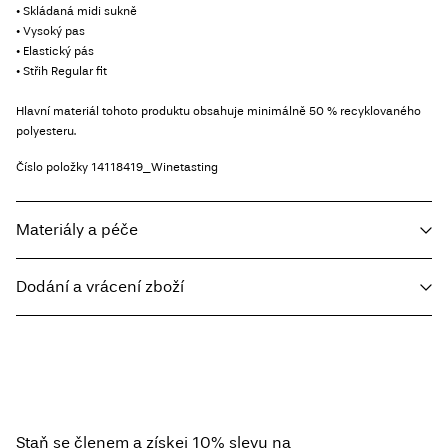
• Skládaná midi sukně
• Vysoký pas
• Elastický pás
• Střih Regular fit
Hlavní materiál tohoto produktu obsahuje minimálně 50 % recyklovaného
polyesteru.
Číslo položky
14118419_Winetasting
Materiály a péče
Dodání a vrácení zboží
Prát v pračce, poloviční náplň, krátké odstředění, 30 °C
Home Delivery - Packeta
Kč 110,00
Nebělit
Nesušit v sušičce
Free from
Kč 1.500,00
Nežehlit
Staň se členem a získej 10% slevu na
Nesušit chemicky