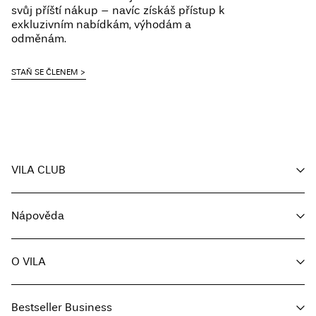
svůj příští nákup – navíc získáš přístup k
Pick up at Service Point (Packeta)
Kč 110,00
Sušit na šňůře
exkluzivním nabídkám, výhodám a
odměnám.
Možnosti doručení
STAŇ SE ČLENEM
VILA CLUB
Vrácení a výměna
Můj účet
Nápověda
Sledování objednávky
Zákaznický servis
O VILA
Vrátit zde
Možnosti dodání
O nás
Průvodce velikostmi
Bestseller Business
Média