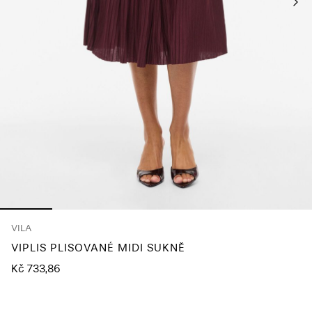
About
Us
Česko
/
čeština
VILA
VIPLIS PLISOVANÉ MIDI SUKNĚ
Kč 733,86