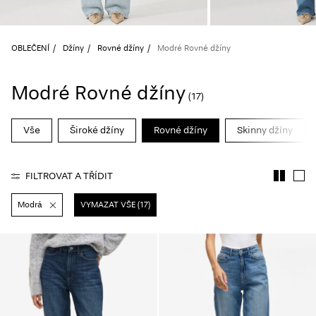
About
Us
OBLEČENÍ
Džíny
Rovné džíny
Modré Rovné džíny
Česko
Modré Rovné džíny
/
(17)
čeština
Vše
Široké džíny
Rovné džíny
Skinny džíny
FILTROVAT A TŘÍDIT
Modrá
VYMAZAT VŠE (17)