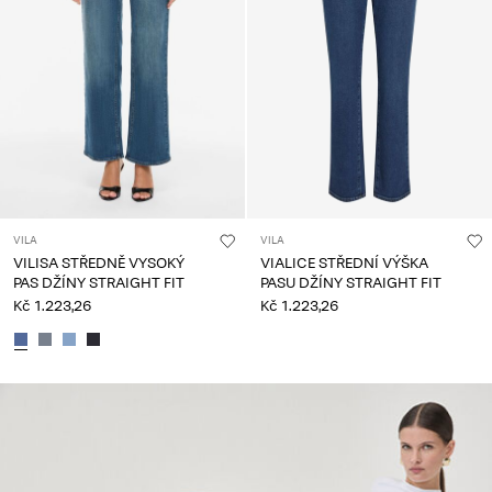
VILA
VILA
VILISA STŘEDNĚ VYSOKÝ
VIALICE STŘEDNÍ VÝŠKA
PAS DŽÍNY STRAIGHT FIT
PASU DŽÍNY STRAIGHT FIT
Kč 1.223,26
Kč 1.223,26
CE_spot01_IMAGE_linked_spot01_wk36_02-09-25_fit-
guide