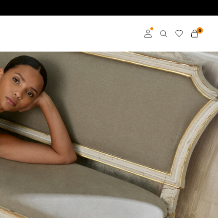
0
Přihlásit se
Become a member
Learn more about VILA
Club