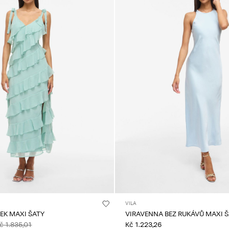
VILA
EK MAXI ŠATY
VIRAVENNA BEZ RUKÁVŮ MAXI 
č 1.835,01
Kč 1.223,26