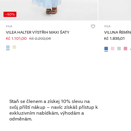
-50%
VILA
VILA
VILEA HALTER VÝSTŘIH MAXI ŠATY
VILUNA ŘEMÍN
Kč 1.101,00
Kč 2.202,06
Kč 1.835,01
Staň se členem a získej 10% slevu na
svůj příští nákup – navíc získáš přístup k
exkluzivním nabídkám, výhodám a
odměnám.