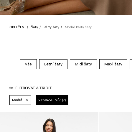
OBLEČENÍ
Šaty
Párty šaty
Modré Párty šaty
Vše
Letní šaty
Midi šaty
Maxi šaty
FILTROVAT A TŘÍDIT
Modrá
VYMAZAT VŠE (7)