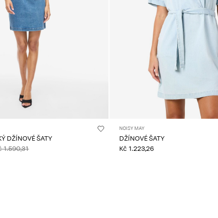
NOISY MAY
KÝ DŽÍNOVÉ ŠATY
DŽÍNOVÉ ŠATY
č 1.590,31
Kč 1.223,26