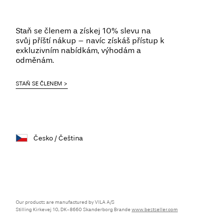
Staň se členem a získej 10% slevu na
svůj příští nákup – navíc získáš přístup k
exkluzivním nabídkám, výhodám a
odměnám.
STAŇ SE ČLENEM
Česko / Čeština
Our products are manufactured by VILA A/S
Stilling Kirkevej 10, DK-8660 Skanderborg Brande
www.bestseller.com