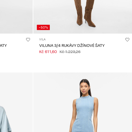
-50%
VILA
ŠATY
VILUNA 3/4 RUKÁVY DŽÍNOVÉ ŠATY
Kč 611,60
Kč 1.223,26