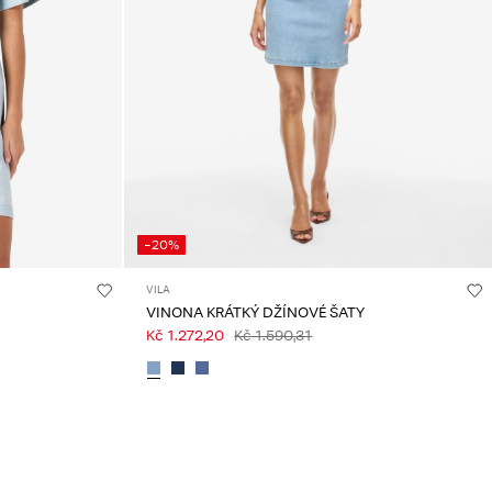
-20%
VILA
VINONA KRÁTKÝ DŽÍNOVÉ ŠATY
Kč 1.272,20
Kč 1.590,31