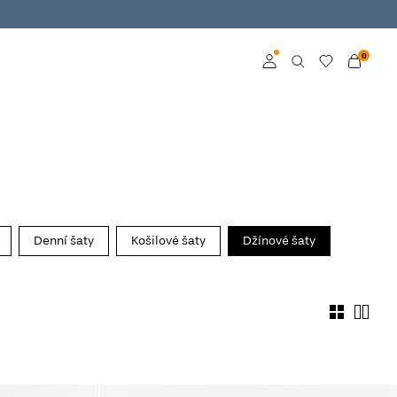
0
Přihlásit se
Become a member
Learn more about VILA
Club
Denní šaty
Košilové šaty
Džínové šaty