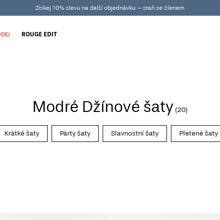
Získej 10% slevu na další objednávku – staň se členem
DEJ
ROUGE EDIT
Modré Džínové šaty
(20)
Krátké šaty
Párty šaty
Slavnostní šaty
Pletené šaty